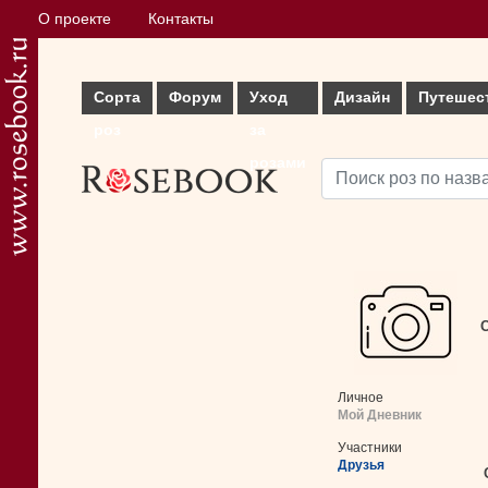
О проекте
Контакты
Сорта
Форум
Уход
Дизайн
Путешес
роз
за
розами
С
Личное
Мой Дневник
Участники
Друзья