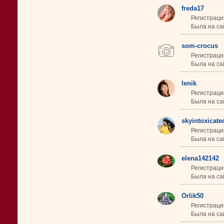
freda17
Регистраци
Была на сай
som-crocus
Регистраци
Была на са
lenik
Регистраци
Была на са
skyintoxicate
Регистраци
Была на са
elena142142
Регистрация
Была на сай
Orlik50
Регистраци
Была на са