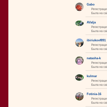
Gabo
Регистраци
Была на сай
AValja
Регистраци
Была на сай
ibiriukovf891
Регистрация
Была на сай
natasha-k
Регистраци
Была на сай
kulmar
Регистраци
Была на сай
Fotinia-16
Регистраци
Была на сай