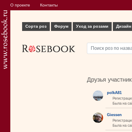
О проекте
Контакты
Сорта роз
Форум
Уход за розами
Дизайн
Друзья участни
polkA81
Регистраци
Была на сай
Giessen
Регистраци
Была на сай