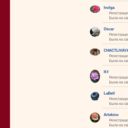
Ivolga
Регистраци
Была на сай
Oscar
Регистраци
Была на сай
CHACTLIVAY
Регистраци
Была на са
If-f
Регистраци
Была на сай
LaBell
Регистраци
Была на сай
Arlekino
Регистраци
Была на сай