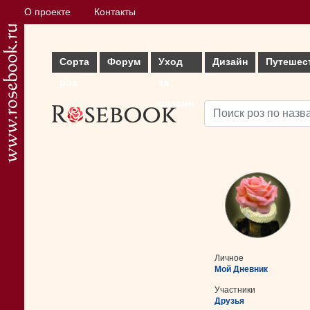
О проекте
Контакты
Сорта
Форум
Уход
Дизайн
Путешес
роз
за
розами
Личное
Мой Дневник
Участники
Друзья