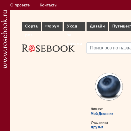
О проекте
Контакты
Сорта
Форум
Уход
Дизайн
Путешес
роз
за
розами
Личное
Мой Дневник
Участники
Друзья