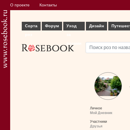
О проекте
Контакты
Сорта
Форум
Уход
Дизайн
Путешес
роз
за
розами
Личное
Мой Дневник
Участники
Друзья