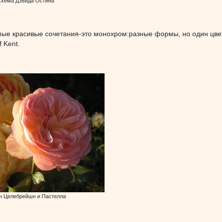
хема Дэвида Остина
мые красивые сочетания-это монохром:разные формы, но один цвет
f Kent.
н Целебрейшн и Пастелла