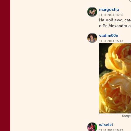
С
margosha
11.11.2014 14:56
На мой вкус, са
и Pr. Alexandra o
vadim00e
11.11.2014 15:13
Голде
wiselki
11.11.2014 15:27