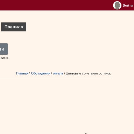
Войти
Правила
ти
оиск
Главная
\
Обсуждения
\
olivana
\ Цветовые сочетания остинок