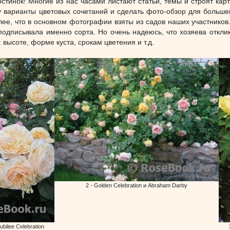
стинок! Многие из нас часами листают статьи, темы и строят кар
у варианты цветовых сочетаний и сделать фото-обзор для большей
ее, что в основном фотографии взяты из садов наших участников. Я
 подписывала именно сорта. Но очень надеюсь, что хозяева откли
высоте, форме куста, срокам цветения и т.д.
2 - Golden Celebration и Abraham Darby
ubilee Celebration