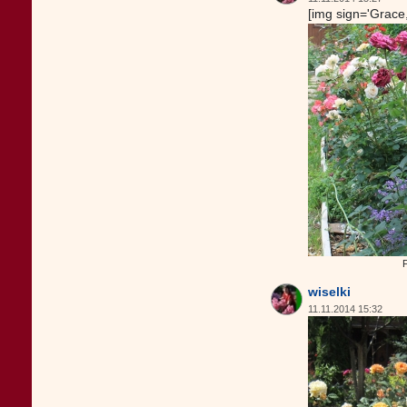
[img sign='Grace,
F
wiselki
11.11.2014 15:32