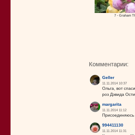
7 - Graham T
Комментарии:
Geller
11.11.2014 10:37
Ольга, вот спас
роз Дэвида Ости
margarita
11.11.2014 11:12
Присоединяюсь 
994411130
11.11.2014 11:31