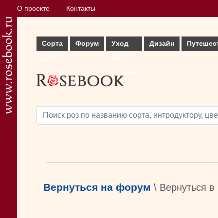
О проекте
Контакты
Сорта
Форум
Уход
Дизайн
Путешес
роз
за
розами
Вернуться на форум
\ Вернуться в