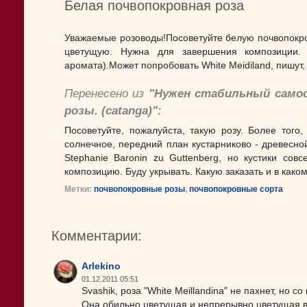
Белая почвопокровная роза
Уважаемые розоводы!Посоветуйте белую почвопокро
цветущую. Нужна для завершения композиции. 
аромата).Может попробовать White Meidiland, пишут, 
Перенесено из
"Нужен стабильный само
розы. (
catanga
)":
Посоветуйте, пожалуйста, такую розу. Более того
солнечное, передний план кустарниково - древесно
Stephanie Baronin zu Guttenberg, но кустики сов
композицию. Буду укрывать. Какую заказать и в како
Метки:
почвопокровные розы
,
почвопокровные сорта
Комментарии:
Arlekino
01.12.2011 05:51
Svashik, роза "White Meillandina" не пахнет, но 
Она обильно цветущая и непрерывно цветущая в 