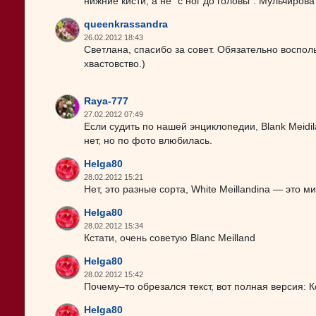
нижние кисти, а не "с ног до головы". Мульчирова
queenkrassandra
26.02.2012 18:43
Светлана, спасибо за совет. Обязательно восполь
хвастовство.)
Raya-777
27.02.2012 07:49
Если судить по нашей энциклопедии, Blank Meidil
нет, но по фото влюбилась.
Helga80
28.02.2012 15:21
Нет, это разные сорта, White Meillandina — это м
Helga80
28.02.2012 15:34
Кстати, очень советую Blanc Meilland
Helga80
28.02.2012 15:42
Почему–то обрезался текст, вот полная версия: Кс
Helga80