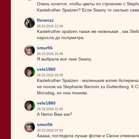
Очень хочется, чтобы цветы по строению с Stepha
Kastelruther Spatzen? Если Swany то сколько саж
florenzz
28.10.2016 12:34
Kastelruther spatzen такая же низенькая , как St
наросла до полуметра.
smurfik
28.10.2016 16:36
Я выбрала все таки Swany.
vele1960
28.10.2016 20:39
Kastelruther Spatzen - маленькая копия Аспирин
не похож на Stephanie Baronin zu Guttenberg. К
Morsdag, но она пониже.
vele1960
28.10.2016 22:20
А Nemo Вам как?
smurfik
29.10.2016 07:42
Ааааа, поглядела лучше фотки и Свони отменила.