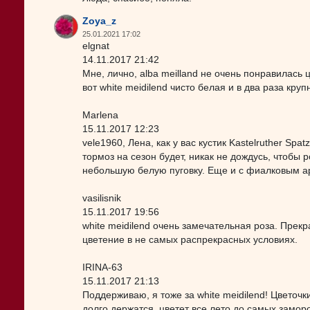
Zoya_z
25.01.2021 17:02
elgnat
14.11.2017 21:42
Мне, лично, alba meilland не очень понравилась ц
вот white meidilend чисто белая и в два раза круп
Marlena
15.11.2017 12:23
vele1960, Лена, как у вас кустик Kastelruther S
тормоз на сезон будет, никак не дождусь, чтобы 
небольшую белую пуговку. Еще и с фиалковым а
vasilisnik
15.11.2017 19:56
white meidilend очень замечательная роза. Прек
цветение в не самых распрекрасных условиях.
IRINA-63
15.11.2017 21:13
Поддерживаю, я тоже за white meidilend! Цветоч
долго держатся, цветет все лето до самых заморо