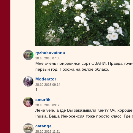
ryzhckovainna
28.10.2016 07:35
Мне очень понравился сорт СВАНИ. Правда точн
первый год. Похожа на белое облако.
Moderator
28.10.2016 09:14
1
smurfik
28.10.2016 09:58
Лена vele, а где Вы заказывали Кент? Оч. хороше
Inusia, Ваша Инносенсия тоже просто класс! Где
catanga
28.10.2016 11:21