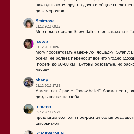
накладываются друг на друга и общее впечатлен
до заморозков.
Smirnova
01.12.2011 09:17
Мне посоветовали Snow Ballet, я ее заказала в Г
lsstep
01.12.2011 10:45
Могу посоветовать надёжную "лошадку" Swany: ц
осени, не болеет, переносит всё что угодно (дож
(побеги до 60-80 см). Бутоны розоватые, но рас
пахнет.
shany
01.12.2011 17:33
У меня лет 7 растет "snow ballet". Аромат есть,
дождь цветки не любят.
irincher
02.12.2011 05:21
предлагаю sea foam прекрасная белая роза,цветы
шнеевитхен.
ROZAWOMEN