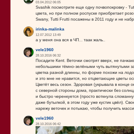
03.04.2012 06:05
Svashik посмотрите еще одну почвопокровку - Tut
цвета, но при полном роспуске приобретает розов
Swany, Tutti Frutti посажены в 2011 году и не н
irinka-malinka
12.07.2012 13:49
а у меня она вся в ЧП... таак жаль..
vele1960
28.10.2016 06:32
Посадите Kent. Веточки смотрят вверх, не пачка
небольшими тёмно-зелёными чуть вытянутыми за
цветка разной длинны, по форме похожи на лодочк
и это мне не нравится, но отцветающие цветы о
Цветёт весь сезон. Здоровая (укрывала в конце о
с северной стороны дома, практически без солн
и быстро черенкуется (просто воткнула сломанн
даже бутылкой, в этом году уже кустик цвёл). Св
нарежу веточек и потыкаю, чтобы получить масси
vele1960
28.10.2016 06:42