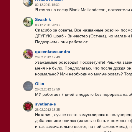
02.12.2011 15:32
Я взяла на весну Blank Meillandecor , показатели
Svashik
03.12.2011 20:33
Спасибо за советы. Все названные розочки посмо
ДРУГУЮ шраб - Винчестер (Остина), но магазин 
Подворьем - они работают.
queenkrassandra
26.02.2012 17:49
Уважаемые розоводы! Посоветуйте! Решила заве
меня не было. Предполагаю, что после дождя она
нормально? Или необходимо мульчировать? Тогд
Olka
26.02.2012 17:59
МУ работает 7 дней в неделю без перерыва на о
svetlana-s
26.02.2012 18:35
Наталия, лучше всего замульчировать полупереп
добавлением опилок (их могло быть и поменьше)
и так замечательно цветет, на ней сэкономила), н