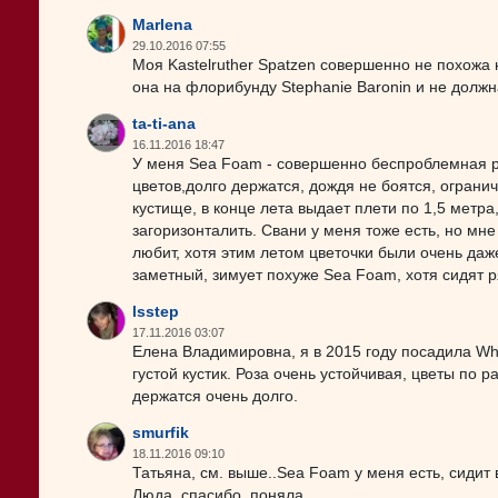
Marlena
29.10.2016 07:55
Моя Kastelruther Spatzen совершенно не похожа н
она на флорибунду Stephanie Baronin и не долж
ta-ti-ana
16.11.2016 18:47
У меня Sea Foam - совершенно беспроблемная роз
цветов,долго держатся, дождя не боятся, огранич
кустище, в конце лета выдает плети по 1,5 метр
загоризонталить. Свани у меня тоже есть, но мне
любит, хотя этим летом цветочки были очень даж
заметный, зимует похуже Sea Foam, хотя сидят 
lsstep
17.11.2016 03:07
Елена Владимировна, я в 2015 году посадила White
густой кустик. Роза очень устойчивая, цветы по ра
держатся очень долго.
smurfik
18.11.2016 09:10
Татьяна, см. выше..Sea Foam у меня есть, сидит 
Люда, спасибо, поняла.