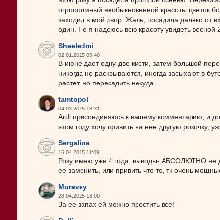
Мою розу я посадила прошлой осенью. Перезимо
огроооомный необыкновенной красоты цветок бор
заходил в мой двор. Жаль, посадила далеко от в
один. Но я надеюсь всю красоту увидеть весной 2
Sheeledmi
02.01.2015 09:40
В июне дает одну-две кисти, затем большой пере
никогда не раскрываются, иногда засыхают в буто
растет, но пересадить некуда.
tamtopol
04.03.2015 18:31
Ardi присоединяюсь к вашему комментарию, и дож
этом году хочу привить на нее другую розочку, у
Sergalina
16.04.2015 11:09
Розу имею уже 4 года, выводы- АБСОЛЮТНО не д
ее заменить, или привить что то, тк очень мощн
Muravey
28.04.2015 18:00
За ее запах ей можно простить все!