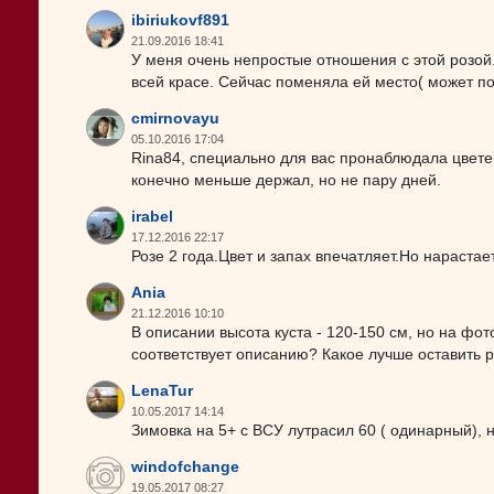
ibiriukovf891
21.09.2016 18:41
У меня очень непростые отношения с этой розой. 
всей красе. Сейчас поменяла ей место( может по
cmirnovayu
05.10.2016 17:04
Rina84, специально для вас пронаблюдала цветен
конечно меньше держал, но не пару дней.
irabel
17.12.2016 22:17
Розе 2 года.Цвет и запах впечатляет.Но нараста
Ania
21.12.2016 10:10
В описании высота куста - 120-150 см, но на фо
соответствует описанию? Какое лучше оставить 
LenaTur
10.05.2017 14:14
Зимовка на 5+ с ВСУ лутрасил 60 ( одинарный), 
windofchange
19.05.2017 08:27