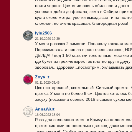
почти черные.Цветение очень обильное и долго.
успевает дойти до финала, зима в Сибири прихо
куста около метра, удочки выкидывает и на полто
сложная, но очень красивая, благородная роза!
lylu2506
21.10.2020 19:39
У меня розочка 2 зимовки. Поначалу такааая мас
Перезимовала и пошла в рост очень активно, НО!!
ДЫЛДА!!! под 1-50 м..ветки толстенные, жесткие 
где букет из трех-четырех так плотно друг к друг
здоровая...здоровая...посмотрим. Укладывать даж
Zoya_z
01.11.2020 05:48
Цвет интересный, свекольный. Сильный аромат. Н
цветка. У меня не более 8 см. Цветов хотелось 
засуху (посажена осенью 2016 в самом сухом мес
AnnaWart
16.06.2022 18:04
Роза для солнечных мест: в Крыму на полном сол
цветет кистями по несколько цветков, даже мешаю
тяжеловатый. Стебли очень жесткие, несгибаемая