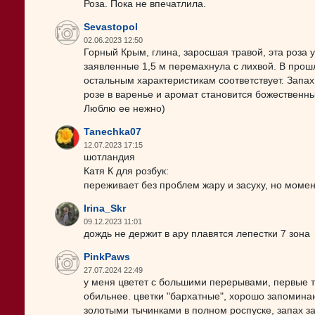
Роза. Пока не впечатлила.
Sevastopol
02.06.2023 12:50
Горный Крым, глина, заросшая травой, эта роза 
заявленные 1,5 м перемахнула с лихвой. В прош
остальным характеристикам соответствует. Запах
розе в варенье и аромат становится божественн
Люблю ее нежно)
Tanechka07
12.07.2023 17:15
шотландия
Катя К для розбук:
переживает без проблем жару и засуху, но момен
Irina_Skr
09.12.2023 11:01
дождь не держит в ару плавятся лепестки 7 зона
PinkPaws
27.07.2024 22:49
у меня цветет с большими перерывами, первые тр
обильнее. цветки "бархатные", хорошо запомина
золотыми тычинками в полном роспуске, запах за