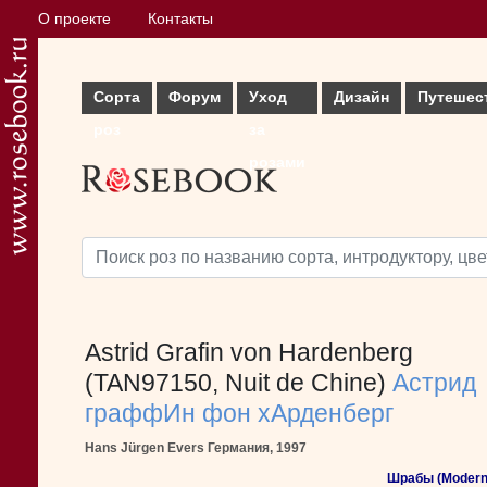
О проекте
Контакты
Сорта
Форум
Уход
Дизайн
Путешес
роз
за
розами
Astrid Grafin von Hardenberg
(TAN97150, Nuit de Chine)
Астрид
граффИн фон хАрденберг
Hans Jürgen Evers Германия, 1997
Шрабы (Modern