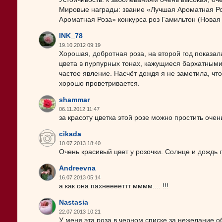
Мировые награды: звание «Лучшая Ароматная Роз
Ароматная Роза» конкурса роз Гамильтон (Новая 
INK_78
19.10.2012 09:19
Хорошая, добротная роза, на второй год показала
цвета в пурпурных тонах, кажущиеся бархатными,
частое явление. Насчёт дождя я не заметила, что
хорошо проветривается.
shammar
06.11.2012 11:47
за красоту цветка этой розе можно простить очен
cikada
10.07.2013 18:40
Очень красивый цвет у розочки. Солнце и дождь
Andreevna
16.07.2013 05:14
а как она пахнееееттт мммм.... !!!
Nastasia
22.07.2013 10:21
У меня эта роза в черном списке за нежелание о