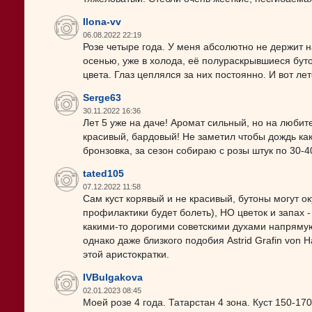
Ilona-vv
06.08.2022 22:19
Розе четыре года. У меня абсолютно не держит н
осенью, уже в холода, её полураскрывшиеся буто
цвета. Глаз цеплялся за них постоянно. И вот лет
Serge63
30.11.2022 16:36
Лет 5 уже на даче! Аромат сильный, но на любит
красивый, бардовый! Не заметил чтобы дождь как
бронзовка, за сезон собираю с розы штук по 30-4
tated105
07.12.2022 11:58
Сам куст корявый и не красивый, бутоны могут ок
профилактики будет болеть), НО цветок и запах 
какими-то дорогими советскими духами напрямую 
однако даже близкого подобия Astrid Grafin von H
этой аристократки.
IVBulgakova
02.01.2023 08:45
Моей розе 4 года. Татарстан 4 зона. Куст 150-1