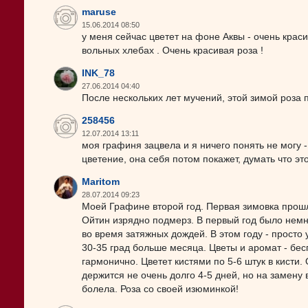
maruse
15.06.2014 08:50
у меня сейчас цветет на фоне Аквы - очень красив
вольных хлебах . Очень красивая роза !
INK_78
27.06.2014 04:40
После нескольких лет мучений, этой зимой роза п
258456
12.07.2014 13:11
моя графиня зацвела и я ничего понять не могу -
цветение, она себя потом покажет, думать что эт
Maritom
28.07.2014 09:23
Моей Графине второй год. Первая зимовка прошл
Ойтин изрядно подмерз. В первый год было немн
во время затяжных дождей. В этом году - просто
30-35 град больше месяца. Цветы и аромат - бе
гармонично. Цветет кистями по 5-6 штук в кисти.
держится не очень долго 4-5 дней, но на замену
болела. Роза со своей изюминкой!