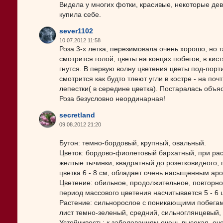
Видела у многих фотки, красивые, некоторые дево
купила себе.
sever1102
10.07.2012 11:58
Роза 3-х летка, перезимовала очень хорошо, но т
смотрится голой, цветы на концах побегов, в кистя
гнутся. В первую волну цветения цветы под-порт
смотрится как будто тлеют угли в костре - на по
лепестки( в середине цветка). Постаралась объя
Роза безусловно неординарная!
secretland
09.08.2012 21:20
Бутон: темно-бордовый, крупный, овальный.
Цветок: бордово-фиолетовый бархатный, при расп
желтые тычинки, квадратный до розетковидного, 
цветка 6 - 8 см, обладает очень насыщенным ар
Цветение: обильное, продолжительное, повторное
период массового цветения насчитывается 5 - 6 
Растение: сильнорослое с поникающими побегами,
лист темно-зеленый, средний, сильноглянцевый,
Устойчивость: к заболеваниям очень высокая, оч