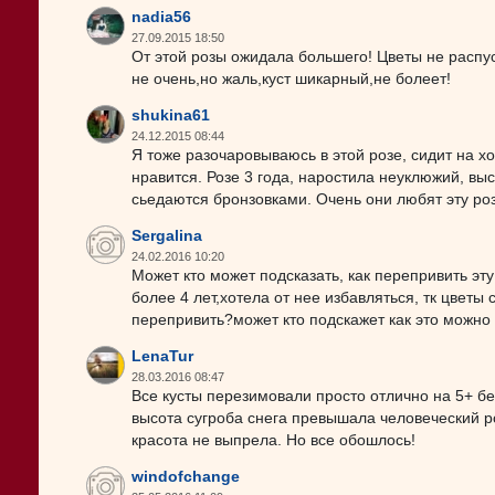
nadia56
27.09.2015 18:50
От этой розы ожидала большего! Цветы не распус
не очень,но жаль,куст шикарный,не болеет!
shukina61
24.12.2015 08:44
Я тоже разочаровываюсь в этой розе, сидит на х
нравится. Розе 3 года, наростила неуклюжий, высо
сьедаются бронзовками. Очень они любят эту роз
Sergalina
24.02.2016 10:20
Может кто может подсказать, как перепривить эт
более 4 лет,хотела от нее избавляться, тк цветы 
перепривить?может кто подскажет как это можно
LenaTur
28.03.2016 08:47
Все кусты перезимовали просто отлично на 5+ без
высота сугроба снега превышала человеческий ро
красота не выпрела. Но все обошлось!
windofchange