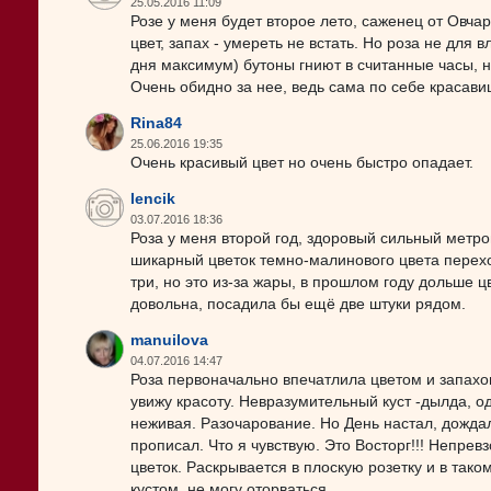
25.05.2016 11:09
Розе у меня будет второе лето, саженец от Овчар
цвет, запах - умереть не встать. Но роза не для 
дня максимум) бутоны гниют в считанные часы, н
Очень обидно за нее, ведь сама по себе красави
Rina84
25.06.2016 19:35
Очень красивый цвет но очень быстро опадает.
lencik
03.07.2016 18:36
Роза у меня второй год, здоровый сильный метро
шикарный цветок темно-малинового цвета перех
три, но это из-за жары, в прошлом году дольше 
довольна, посадила бы ещё две штуки рядом.
manuilova
04.07.2016 14:47
Роза первоначально впечатлила цветом и запахом
увижу красоту. Невразумительный куст -дылда, о
неживая. Разочарование. Но День настал, дождала
прописал. Что я чувствую. Это Восторг!!! Непревз
цветок. Раскрывается в плоскую розетку и в тако
кустом, не могу оторваться.