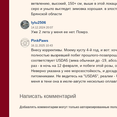
ветвлению, высокий, 150+ см, выше в этой локаци
серо и уныло выглядит. зимовка хорошая. в зло
Брянской области
lylu2506
14.12.2024 20:07
Уже 2 лета у меня ее нет. Помрэ.
PinkPaws
16.11.2025 10:43
Внесу коррективы. Моему кусту 4-й год, и вот: хо
полностью вызревшей побег прошлого-позапрошл
соответствует USDA5 (зима обычная до -19, абс
раз - в ночь на 12 февраля, и побеги этой розы,
Неверно указана у нее морозостойкость, и доса
питомниками. Не ведитесь на "USDA5", реалии - 
меня в тени она в июле-августе несколько оплав
Написать комментарий
Добавлять комментарии могут только авторизированные пол