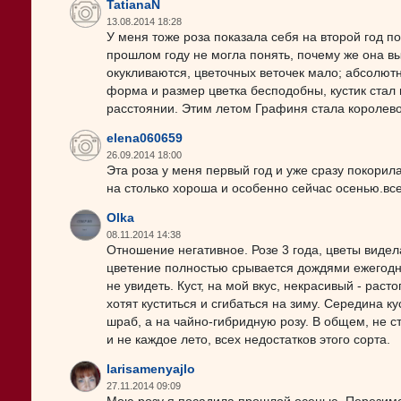
TatianaN
13.08.2014 18:28
У меня тоже роза показала себя на второй год по
прошлом году не могла понять, почему же она вы
окукливаются, цветочных веточек мало; абсолютн
форма и размер цветка бесподобны, кустик стал 
расстоянии. Этим летом Графиня стала королев
elena060659
26.09.2014 18:00
Эта роза у меня первый год и уже сразу покорил
на столько хороша и особенно сейчас осенью.вс
Olka
08.11.2014 14:38
Отношение негативное. Розе 3 года, цветы видел
цветение полностью срывается дождями ежегодно
не увидеть. Куст, на мой вкус, некрасивый - рас
хотят куститься и сгибаться на зиму. Середина к
шраб, а на чайно-гибридную розу. В общем, не с
и не каждое лето, всех недостатков этого сорта.
larisamenyajlo
27.11.2014 09:09