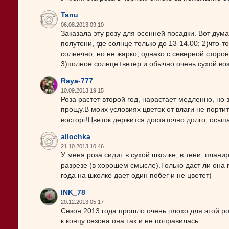
Tanu
06.08.2013 09:10
Заказала эту розу для осенней посадки. Вот дума
полутени, где солнце только до 13-14.00; 2)что-т
солнечно, но не жарко, однако с северной сторон
3)полное солнце+ветер и обычно очень сухой возд
Raya-777
10.09.2013 19:15
Роза растет второй год, нарастает медленно, но
прощу.В моих условиях цветок от влаги не портит
восторг!Цветок держится достаточно долго, осыпа
allochka
21.10.2013 10:46
У меня роза сидит в сухой школке, в тени, планир
разрезе (в хорошем смысле).Только даст ли она 
года на школке дает один побег и не цветет)
INK_78
20.12.2013 05:17
Сезон 2013 года прошло очень плохо для этой р
к концу сезона она так и не поправилась.