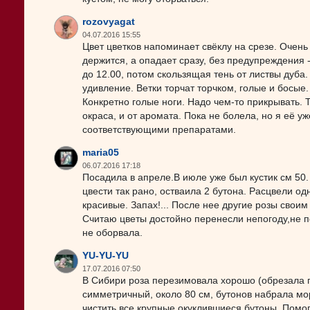
rozovyagat
04.07.2016 15:55
Цвет цветков напоминает свёклу на срезе. Очен
держится, а опадает сразу, без предупреждения -
до 12.00, потом скользящая тень от листвы дуба.
удивление. Ветки торчат торчком, голые и босые. 
Конкретно голые ноги. Надо чем-то прикрывать. Та
окраса, и от аромата. Пока не болела, но я её у
соответствующими препаратами.
maria05
06.07.2016 17:18
Посадила в апреле.В июле уже был кустик см 50. 
цвести так рано, остваила 2 бутона. Расцвели о
красивые. Запах!... После нее другие розы своим
Считаю цветы достойно перенесли непогоду,не по
не оборвала.
YU-YU-YU
17.07.2016 07:50
В Сибири роза перезимовала хорошо (обрезала по
симметричный, около 80 см, бутонов набрала мо
чистить все крупные окуклившиеся бутоны. Помог