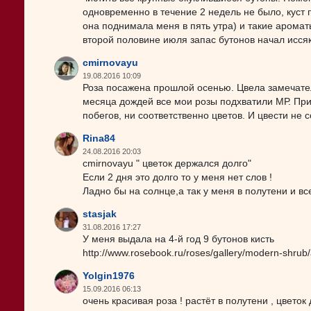
одновременно в течение 2 недель не было, куст
она поднимала меня в пять утра) и такие ароматы
второй половине июля запас бутонов начал иссяк
cmirnovayu
19.08.2016 10:09
Роза посажена прошлой осенью. Цвела замечател
месяца дождей все мои розы подхватили МР. При
побегов, ни соответственно цветов. И цвести не 
Rina84
24.08.2016 20:03
cmirnovayu " цветок держался долго"
Если 2 дня это долго то у меня нет слов !
Ладно бы на солнце,а так у меня в полутени и вс
stasjak
31.08.2016 17:27
У меня выдала на 4-й год 9 бутонов кисть
http://www.rosebook.ru/roses/gallery/modern-shrub/
Yolgin1976
15.09.2016 06:13
очень красивая роза ! растёт в полутени , цветок