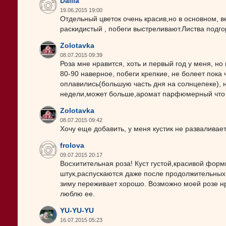
Dallia
19.06.2015 19:00
Отдельный цветок очень красив,но в основном, в
раскидистый , побеги выстреливают.Листва подго
Zolotavka
08.07.2015 09:39
Роза мне нравится, хоть и первый год у меня, 
80-90 наверное, побеги крепкие, не болеет пока ч
оплавились(большую часть дня на солнцепеке), 
недели,может больше,аромат парфюмерный что л
Zolotavka
08.07.2015 09:42
Хочу еще добавить, у меня кустик не разваливае
frolova
09.07.2015 20:17
Восхитительная роза! Куст густой,красивой форм
штук,распускаются даже после продолжительных 
зиму переживает хорошо. Возможно моей розе нр
люблю ее.
YU-YU-YU
16.07.2015 05:23