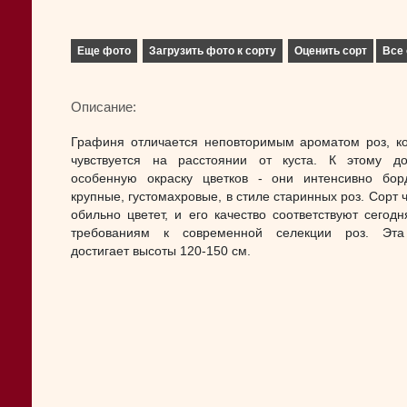
Еще фото
Загрузить фото к сорту
Оценить сорт
Все 
Описание:
Графиня отличается неповторимым ароматом роз, к
чувствуется на расстоянии от куста. К этому д
особенную окраску цветков - они интенсивно бор
крупные, густомахровые, в стиле старинных роз. Сорт 
обильно цветет, и его качество соответствуют сегод
требованиям к современной селекции роз. Эта
достигает высоты 120-150 см.