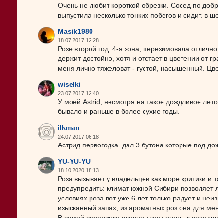
Очень не любит короткой обрезки. Сосед по добр
выпустила несколько тонких побегов и сидит, в шо
Masik1980
18.07.2017 12:28
Розе второй год. 4-я зона, перезимовала отличн
держит достойно, хотя и отстает в цветении от г
меня лично тяжеловат - густой, насыщенный. Цве
wiselki
23.07.2017 12:40
У моей Аstrid, несмотря на такое дождливое лет
бывало и раньше в более сухие годы.
ilkman
24.07.2017 06:18
Астрид первогодка. дал 3 бутона которые под до
YU-YU-YU
18.10.2020 18:13
Роза вызывает у владельцев как море критики и т
предупредить: климат южной Сибири позволяет 
условиях роза вот уже 6 лет только радует и не
изысканный запах, из ароматных роз она для ме
В самой серединке словно тлеет огонь, к середин