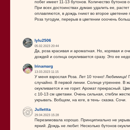
побег имеет 11-13 бутонов. Количество бутонов 
При всех достоинствах думаю удалить ее, растет
оплавляются, в дождь гниют во второе цветение
Роза тугодум, перерыв в цветении ооочень боль
lylu2506
05.02.2023 20:44
Да, роза красивая и ароматная. Но, корявая и оч
дождей и солнца окукливается сразу. Это ее недо
Irinamarg
13.03.2023 11:15
У меня взрослая Роза. Лет 10 точно! Любимица! 
случайно. В первой линии. Солнце утреннее. В ж
окукливается и не горит. Аромат прекрасный. Цве
с 10-13 см цветами. Очень сильная, стебли жестк
укрывать. Вобщем, на юге, в тень- сказка. Сочи.
Jullettta
29.04.2023 15:28
Перезимовала хорошо. Принципиально не укрывал
яркий. Дождь не любит. Несколько бутонов окукли