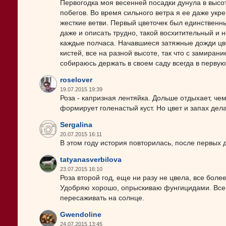
Первогодка моя весенней посадки дунула в высо
побегов. Во время сильного ветра я ее даже укр
жесткие ветви. Первый цветочек был единственн
даже и описать трудно, такой восхитительный и 
каждые полчаса. Начавшиеся затяжные дожди цве
кистей, все на разной высоте, так что с замира
собираюсь держать в своем саду всегда в первую
roselover
19.07.2015 19:39
Роза - капризная лентяйка. Дольше отдыхает, чем
формирует голенастый куст. Но цвет и запах де
Sergalina
20.07.2015 16:11
В этом году история повторилась, после первых 
tatyanasverbilova
23.07.2015 16:10
Роза второй год, еще ни разу не цвела, все боле
Удобряю хорошо, опрыскиваю фунгицидами. Все р
пересаживать на солнце.
Gwendoline
24.07.2015 13:45