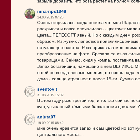
забыла добавить, что роза растет на полном сол
nina-nps1948
14.08.2015 07:25
Очень огорчилась, когда поняла что моя Шарлотт
раскрылся и вовсе опечалилась - цветочек мален
цвета...ПЕРЕСОРТ явный. Но с каждым днем розо
образом. Из жутких лепестков появлялись живые
потухающего костра. Роза приковала мое вниман
преобразование на фото. Срезала ее из-за сильн
товарищами. Сейчас, сидя у компа, поставила в
Запах богатейший, намешано в нем ВЕЛИКОЕ МН
о ней не всегда лесные мнения, но очень рада, 
дома - солнце утрешнее и после 15-ти. Думаю ее 
sventovit
31.08.2015 15:02
В этом году розе третий год, и только сейчас по
куст, усыпанный тёмными бархатными цветами! А
anjuta07
19.09.2015 08:42
мне очень нравится запах и сам цветок! но вот кус
центрального места....