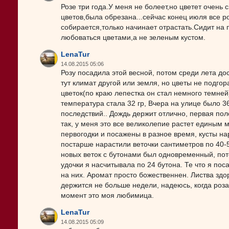
Розе три года.У меня не болеет,но цветет очень
цветов,была обрезана...сейчас конец июля все ро
собирается,только начинает отрастать.Сидит на
любоваться цветами,а не зеленым кустом.
LenaTur
14.08.2015 05:06
Розу посадила этой весной, потом среди лета до
тут климат другой или земля, но цветы не подг
цветок(по краю лепестка он стал немного темней)
температура стала 32 гр, Вчера на улице было 36
последствий.. Дождь держит отлично, первая по
так, у меня это все великолепие растет единым м
первогодки и посажены в разное время, кусты на
постарше нарастили веточки сантиметров по 40-5
новых веток с бутонами был одновременный, пот
удочки я насчитывала по 24 бутона. Те что я пос
на них. Аромат просто божественнен. Листва здор
держится не больше недели, надеюсь, когда роза
момент это моя любимица.
LenaTur
14.08.2015 05:09