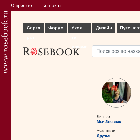
О проекте
Контакты
Сорта
Форум
Уход
Дизайн
Путешес
роз
за
розами
Личное
Мой Дневник
Участники
Друзья