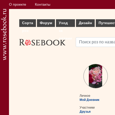
О проекте
Контакты
Сорта
Форум
Уход
Дизайн
Путешес
роз
за
розами
Личное
Мой Дневник
Участники
Друзья