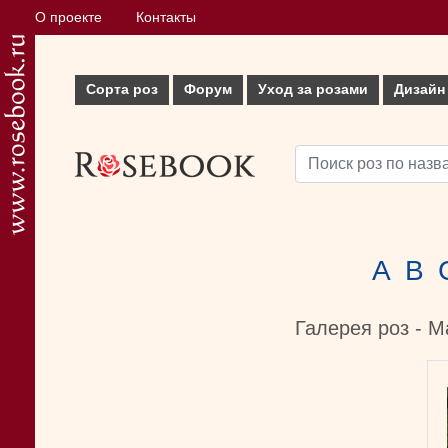
О проекте
Контакты
Сорта роз
Форум
Уход за розами
Дизайн
A
B
Галерея роз - M