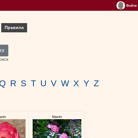
Войти
Правила
ти
оиск
Q
R
S
T
U
V
W
X
Y
Z
xim
Maxim