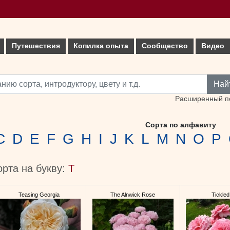
Путешествия
Копилка опыта
Сообщество
Видео
Най
Расширенный п
Сорта по алфавиту
C
D
E
F
G
H
I
J
K
L
M
N
O
P
орта на букву:
T
Teasing Georgia
The Alnwick Rose
Tickled