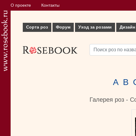
О проекте
Контакты
Сорта роз
Форум
Уход за розами
Дизайн
A
B
Галерея роз - С