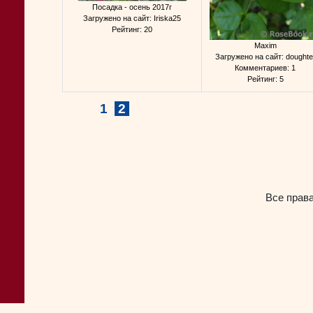
Посадка - осень 2017г
Загружено на сайт: Iriska25
Рейтинг: 20
Maxim
Загружено на сайт: doughte
Комментариев: 1
Рейтинг: 5
1
2
Все прав