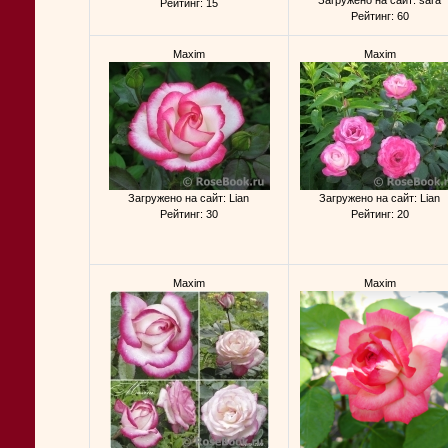
Загружено на сайт: sara
Рейтинг: 15
Рейтинг: 60
Maxim
Maxim
Загружено на сайт: Lian
Загружено на сайт: Lian
Рейтинг: 30
Рейтинг: 20
Maxim
Maxim