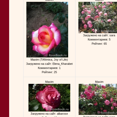
Загружено на сайт: sara
Комментариев: 5
Рейтинг: 65
Maxim (TANmixa, Joy of Life)
Загружено на сайт: Elena_Kharabet
Комментариев: 1
Рейтинг: 25
Maxim
Maxim
Загружено на сайт: albarose