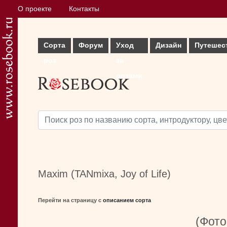
О проекте
Контакты
Сорта
Форум
Уход
Дизайн
Путешес
роз
за
розами
Maxim (TANmixa, Joy of Life)
Перейти на страницу с
описанием сорта
(Фото