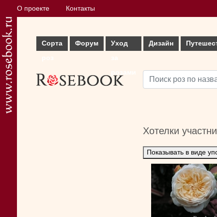
О проекте
Контакты
Сорта
Форум
Уход
Дизайн
Путешес
роз
за
розами
Хотелки участн
Показывать в виде уп