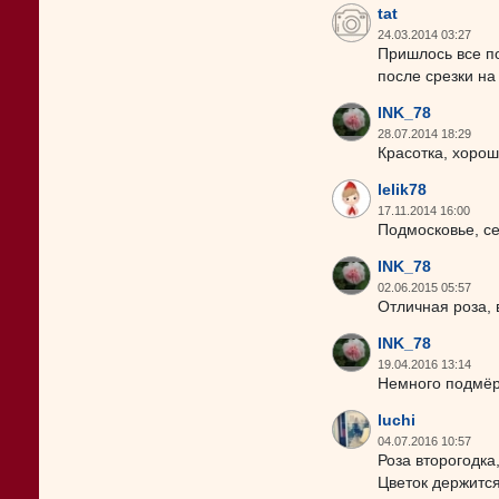
tat
24.03.2014 03:27
Пришлось все по
после срезки на
INK_78
28.07.2014 18:29
Красотка, хорош
lelik78
17.11.2014 16:00
Подмосковье, се
INK_78
02.06.2015 05:57
Отличная роза, 
INK_78
19.04.2016 13:14
Немного подмёр
luchi
04.07.2016 10:57
Роза второгодка
Цветок держится