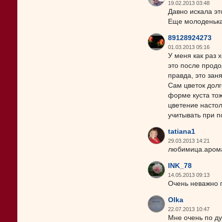
19.02.2013 03:48
Давно искала эт
Еще молоденькая
89128924273
01.03.2013 05:16
У меня как раз 
это после продо
правда, это зан
Сам цветок долг
форме куста тож
цветение настол
учитывать при п
tatiana1
29.03.2013 14:21
любимица.арома
INK_78
14.05.2013 09:13
Очень неважно 
Olka
22.07.2013 10:47
Мне очень по ду