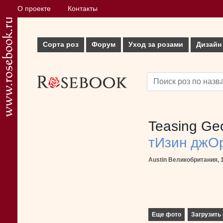
О проекте
Контакты
Сорта роз
Форум
Уход за розами
Дизайн
Teasing Ge
тИзин джО
Austin Великобритания, 
Еще фото
Загрузить 