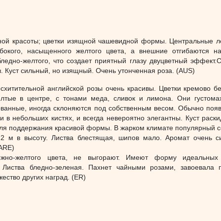
ной красоты; цветки изящной чашевидной формы. Центральные л
окого, насыщенного желтого цвета, а внешние отгибаются н
ледно-желтого, что создает приятный глазу двуцветный эффект.
. Куст сильный, но изящный. Очень утонченная роза. (AUS)
схитительной английской розы очень красивы. Цветки кремово б
елтые в центре, с тонами меда, сливок и лимона. Они густома
ованные, иногда склоняются под собственным весом. Обычно поя
и в небольших кистях, и всегда невероятно элегантны. Куст раски
для поддержания красивой формы. В жарком климате популярный с
т 2 м в высоту. Листва блестящая, шипов мало. Аромат очень с
(ARE)
ежно-желтого цвета, не выгорают. Имеют форму идеальных 
 Листва бледно-зеленая. Пахнет чайными розами, завоевала 
жество других наград. (ER)