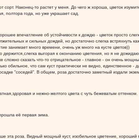
от сорт. Наконец-то растет у меня. До чего ж хороша, цветок изум
, полтора года, но уже украшает сад.
хорошее впечатление об устойчивости к дождю - цветок просто сле
лжительных и сильных дождей, но достаточно слегка встряхнуть ка
ятие занимает много времени, очень уж много на кусте цветов))
о держится,слегка выгорая к окончанию цветения, но я не дожида
е сложно сказать что-то отрицательное - главное - он очень мощный
ько обильное, что сам куст практически не видно, единственное - д
осадке "соседей". В общем, роза достаточно заметный издали экзе
тная,здоровая и нежно-желтого цвета с чуть бежеватым оттенком.
прошла её первая зима.
ше эта роза. Видный мощный куст, изобильное цветение, хороший п