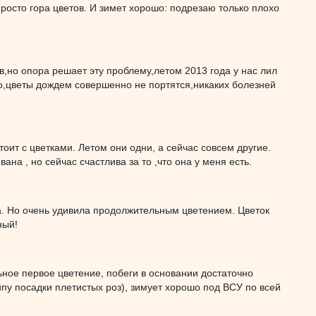
просто гора цветов. И зимет хорошо: подрезаю только плохо
,но опора решает эту проблему,летом 2013 года у нас лил
но,цветы дождем совершенно не портятся,никаких болезней
тоит с цветками. Летом они одни, а сейчас совсем другие.
на , но сейчас счастлива за то ,что она у меня есть.
а. Но очень удивила продолжительным цветением. Цветок
ный!
льное первое цветение, побеги в основании достаточно
пу посадки плетистых роз), зимует хорошо под ВСУ по всей