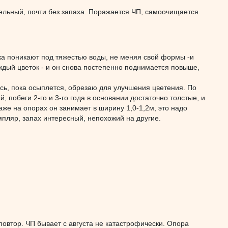
ительный, почти без запаха. Поражается ЧП, самоочищается.
гка поникают под тяжестью воды, не меняя свой формы -и
ждый цветок - и он снова постепенно поднимается повыше,
юсь, пока осыплется, обрезаю для улучшения цветения. По
, побеги 2-го и 3-го года в основании достаточно толстые, и
аже на опорах он занимает в ширину 1,0-1,2м, это надо
мпляр, запах интересный, непохожий на другие.
овтор. ЧП бывает с августа не катастрофически. Опора