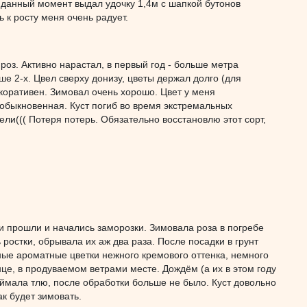
а данный момент выдал удочку 1,4м с шапкой бутонов
ь к росту меня очень радует.
оз. Активно нарастал, в первый год - больше метра
е 2-х. Цвел сверху донизу, цветы держал долго (для
декоративен. Зимовал очень хорошо. Цвет у меня
обыкновенная. Куст погиб во время экстремальных
ели((( Потеря потерь. Обязательно восстановлю этот сорт,
ки прошли и начались заморозки. Зимовала роза в погребе
ростки, обрывала их аж два раза. После посадки в грунт
пные ароматные цветки нежного кремового оттенка, немного
нце, в продуваемом ветрами месте. Дождём (а их в этом году
поймала тлю, после обработки больше не было. Куст довольно
к будет зимовать.