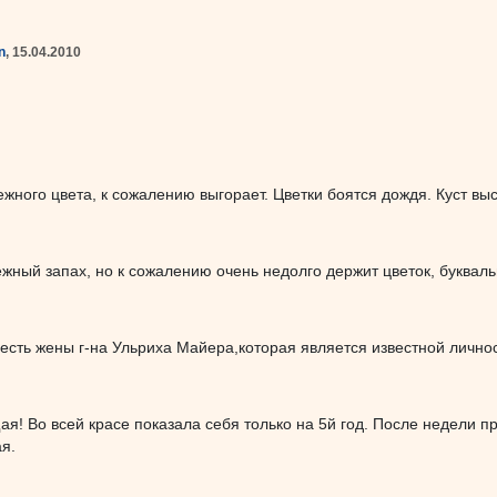
n
, 15.04.2010
ежного цвета, к сожалению выгорает. Цветки боятся дождя. Куст выс
ежный запах, но к сожалению очень недолго держит цветок, буквал
честь жены г-на Ульриха Майера,которая является известной личн
я! Во всей красе показала себя только на 5й год. После недели п
я.