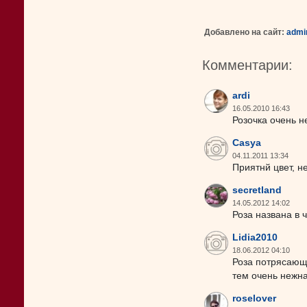
Добавлено на сайт:
admi
Комментарии:
ardi
16.05.2010 16:43
Розочка очень н
Casya
04.11.2011 13:34
Приятнй цвет, н
secretland
14.05.2012 14:02
Роза названа в 
Lidia2010
18.06.2012 04:10
Роза потрясающа
тем очень нежна
roselover