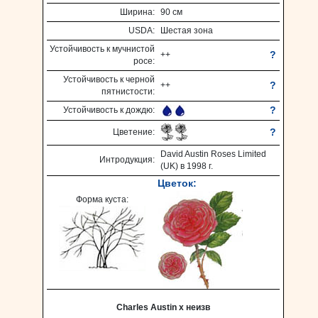
Ширина:
90 см
USDA:
Шестая зона
Устойчивость к мучнистой
?
++
росе:
Устойчивость к черной
?
++
пятнистости:
?
Устойчивость к дождю:
?
Цветение:
David Austin Roses Limited
Интродукция:
(UK) в 1998 г.
Цветок:
Форма куста:
Charles Austin х неизв