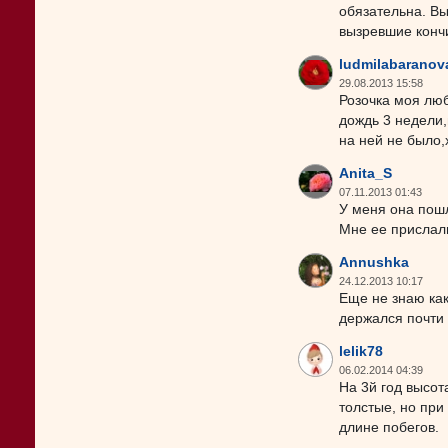
обязательна. Вы
вызревшие кончи
ludmilabaranov
29.08.2013 15:58
Розочка моя люб
дождь 3 недели,
на ней не было,
Anita_S
07.11.2013 01:43
У меня она пошл
Мне ее прислали
Annushka
24.12.2013 10:17
Еще не знаю как
держался почти 
lelik78
06.02.2014 04:39
На 3й год высот
толстые, но при
длине побегов.