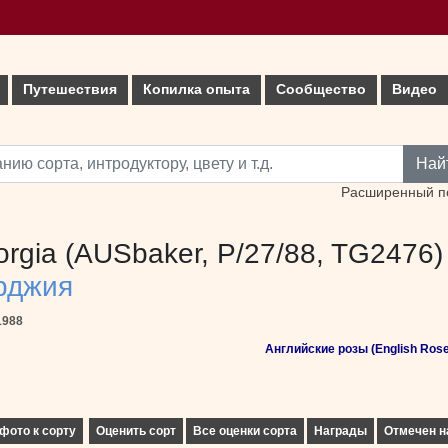
Путешествия
Копилка опыта
Сообщество
Видео
Най
Расширенный п
orgia (AUSbaker, P/27/88, TG2476)
рджия
1988
Английские розы (English Rose
фото к сорту
Оценить сорт
Все оценки сорта
Награды
Отмечен н