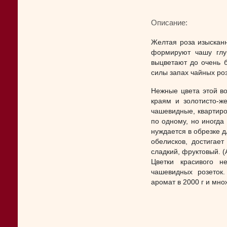
Описание:
Желтая роза изыскан
формируют чашу глуб
выцветают до очень б
силы запах чайных роз
Нежные цвета этой во
краям и золотисто-ж
чашевидные, квартир
по одному, но иногда 
нуждается в обрезке 
обелисков, достигае
сладкий, фруктовый. 
Цветки красивого н
чашевидных розеток.
аромат в 2000 г и мно