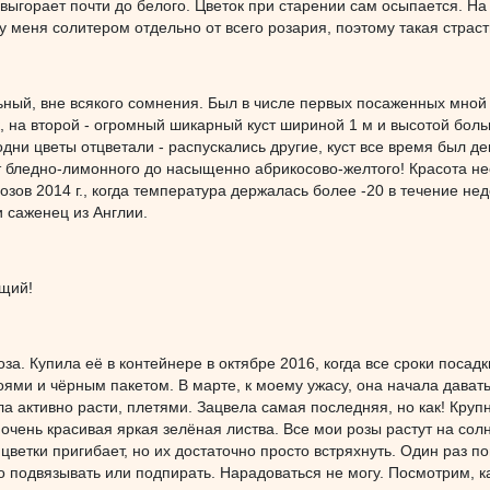
выгорает почти до белого. Цветок при старении сам осыпается. Н
 у меня солитером отдельно от всего розария, поэтому такая страст
ный, вне всякого сомнения. Был в числе первых посаженных мной р
, на второй - огромный шикарный куст шириной 1 м и высотой больш
 одни цветы отцветали - распускались другие, куст все время был 
т бледно-лимонного до насыщенно абрикосово-желтого! Красота не
озов 2014 г., когда температура держалась более -20 в течение нед
и саженец из Англии.
щий!
а. Купила её в контейнере в октябре 2016, когда все сроки посад
ями и чёрным пакетом. В марте, к моему ужасу, она начала давать 
ла активно расти, плетями. Зацвела самая последняя, но как! Кру
 очень красивая яркая зелёная листва. Все мои розы растут на сол
цветки пригибает, но их достаточно просто встряхнуть. Один раз 
 подвязывать или подпирать. Нарадоваться не могу. Посмотрим, ка