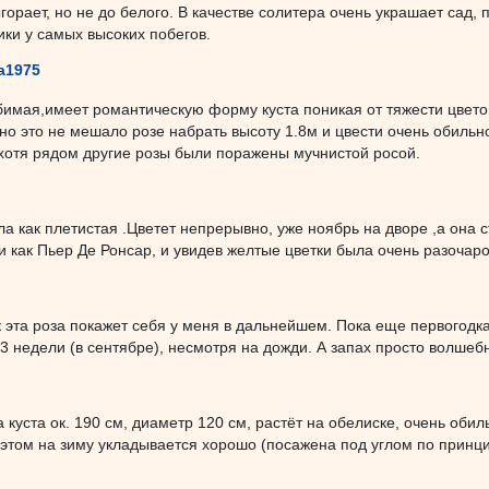
горает, но не до белого. В качестве солитера очень украшает сад, 
ки у самых высоких побегов.
a1975
имая,имеет романтическую форму куста поникая от тяжести цветов
но это не мешало розе набрать высоту 1.8м и цвести очень обиль
хотя рядом другие розы были поражены мучнистой росой.
а как плетистая .Цветет непрерывно, уже ноябрь на дворе ,а она с
 как Пьер Де Ронсар, и увидев желтые цветки была очень разочарова
 эта роза покажет себя у меня в дальнейшем. Пока еще первогодк
3 недели (в сентябре), несмотря на дожди. А запах просто волшеб
а куста ок. 190 см, диаметр 120 см, растёт на обелиске, очень оби
 этом на зиму укладывается хорошо (посажена под углом по принци