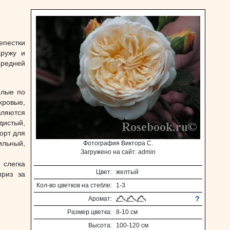
епестки
аружу и
Средней
елые по
хровые,
вляются
дистый,
орт для
ильный,
Фотография Виктора С.
Загружено на сайт: admin
слегка
Цвет:
желтый
приз за
Кол-во цветков на стебле:
1-3
?
Аромат:
Размер цветка:
8-10 см
Высота:
100-120 см