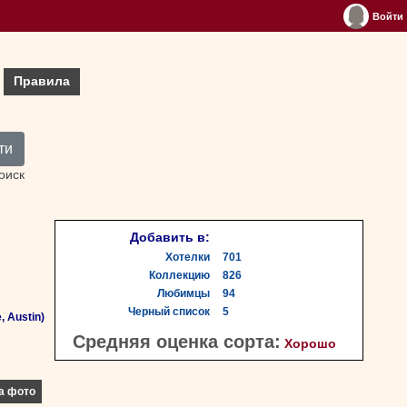
Войти
Правила
ти
оиск
Добавить в:
Хотелки
701
Коллекцию
826
Любимцы
94
Черный список
5
, Austin)
Средняя оценка сорта:
Хорошо
а фото