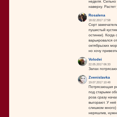
неделя. Сильно 
наверху. Растет
Rosalena
18.02.2017 17:58
Сорт замечатель
пушистый кустик
остинки). Когда
варьировался о
октябрьских мор
но хочу привезт
Volodei
22.05.2017 06:33
Запах потрясаю
Zvenislavka
19.07.2017 10:48
Потрясающая роз
под старыми обо
роза сразу нача
выгорают. У неё
слишком много) 
неряшлив, нужно