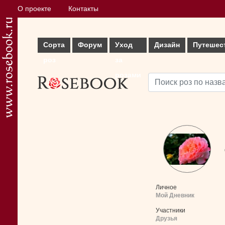
О проекте
Контакты
Сорта
Форум
Уход
Дизайн
Путешес
роз
за
розами
Личное
Мой Дневник
Участники
Друзья