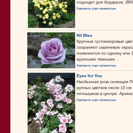
подходит для бордеров. (BK
Смотреть сорт полностью
Nil Bleu
Крупные густомахровые цвет
сохраняют сиреневую окраск
появляются по одному или 2-
крупными темными ...
Смотреть сорт полностью
Eyes for You
Необычная роза селекции Пи
рупных цветков около 10 см
пятнышком в центре. Аромат 
Смотреть сорт полностью