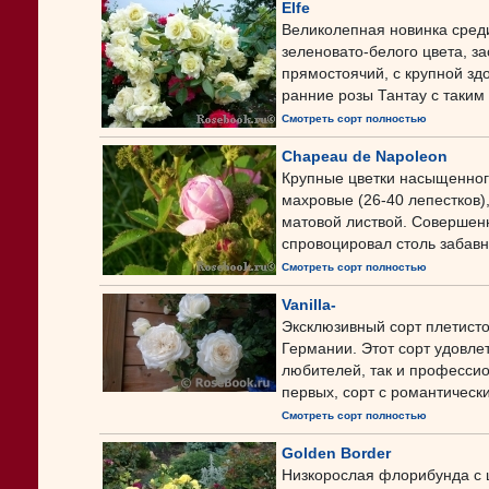
Elfe
Великолепная новинка среди
зеленовато-белого цвета, за
прямостоячий, с крупной зд
ранние розы Тантау с таким .
Смотреть сорт полностью
Chapeau de Napoleon
Крупные цветки насыщенного
махровые (26-40 лепестков),
матовой листвой. Совершенн
спровоцировал столь забав
Смотреть сорт полностью
Vanilla-
Эксклюзивный сорт плетист
Германии. Этот сорт удовле
любителей, так и професси
первых, сорт с романтически
Смотреть сорт полностью
Golden Border
Низкорослая флорибунда с