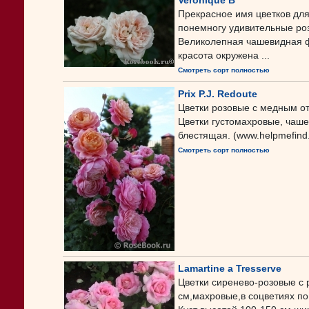
Veronique B
Прекрасное имя цветков для
понемногу удивительные розо
Великолепная чашевидная ф
красота окружена ...
Смотреть сорт полностью
Prix P.J. Redoute
Цветки розовые с медным о
Цветки густомахровые, чаше
блестящая. (www.helpmefind
Смотреть сорт полностью
Lamartine a Tresserve
Цветки сиренево-розовые с
см,махровые,в соцветиях по