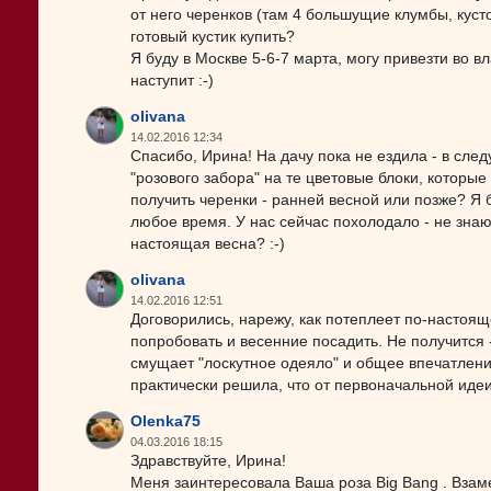
от него черенков (там 4 большущие клумбы, кусто
готовый кустик купить?
Я буду в Москве 5-6-7 марта, могу привезти во в
наступит :-)
olivana
14.02.2016 12:34
Спасибо, Ирина! На дачу пока не ездила - в с
"розового забора" на те цветовые блоки, которы
получить черенки - ранней весной или позже? Я 
любое время. У нас сейчас похолодало - не знаю, 
настоящая весна? :-)
olivana
14.02.2016 12:51
Договорились, нарежу, как потеплеет по-настоящ
попробовать и весенние посадить. Не получится 
смущает "лоскутное одеяло" и общее впечатление
практически решила, что от первоначальной идеи 
Olenka75
04.03.2016 18:15
Здравствуйте, Ирина!
Меня заинтересовала Ваша роза Big Bang . Взаме