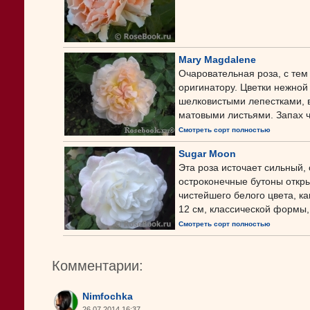
Mary Magdalene
Очаровательная роза, с тем
оригинатору. Цветки нежной
шелковистыми лепестками, в
матовыми листьями. Запах ч
Смотреть сорт полностью
Sugar Moon
Эта роза источает сильный,
остроконечные бутоны откр
чистейшего белого цвета, к
12 см, классической формы, 
Смотреть сорт полностью
Комментарии:
Nimfochka
26.07.2014 16:37