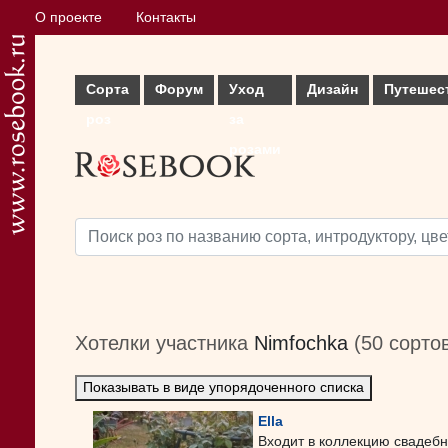
О проекте
Контакты
Сорта
Форум
Уход
Дизайн
Путешес
роз
за
розами
Хотелки участника
Nimfochka
(50 сорто
Показывать в виде упорядоченного списка
Ella
Входит в коллекцию свадебн