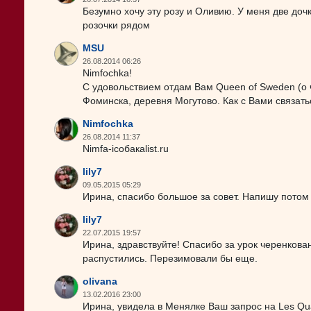
Безумно хочу эту розу и Оливию. У меня две доч
розочки рядом
MSU
26.08.2014 06:26
Nimfochka!
С удовольствием отдам Вам Queen of Sweden (о 
Фоминска, деревня Могутово. Как с Вами связат
Nimfochka
26.08.2014 11:37
Nimfa-iсобакаlist.ru
lily7
09.05.2015 05:29
Ирина, спасибо большое за совет. Напишу потом 
lily7
22.07.2015 19:57
Ирина, здравствуйте! Спасибо за урок черенкован
распустились. Перезимовали бы еще.
olivana
13.02.2016 23:00
Ирина, увидела в Менялке Ваш запрос на Les Qua