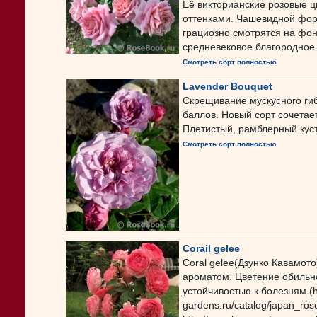
Её викторианские розовые 
оттенками. Чашевидной фор
грациозно смотрятся на фо
средневековое благородное 
Смотреть сорт полностью
Lavender Bouquet
Скрещивание мускусного ги
баллов. Новый сорт сочетает
Плетистый, рамблерный куст 
Смотреть сорт полностью
Corail gelee
Сoral gelee(Дзунко Кавамото
ароматом. Цветение обильно
устойчивостью к болезням.(h
gardens.ru/catalog/japan_ros