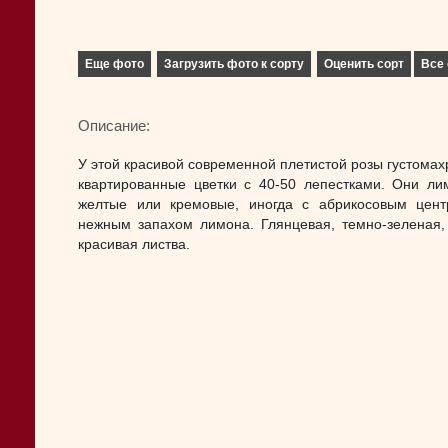
Еще фото
Загрузить фото к сорту
Оценить сорт
Все 
Описание:
У этой красивой современной плетистой розы густомах
квартированные цветки с 40-50 лепестками. Они ли
желтые или кремовые, иногда с абрикосовым цен
нежным запахом лимона. Глянцевая, темно-зеленая,
красивая листва.