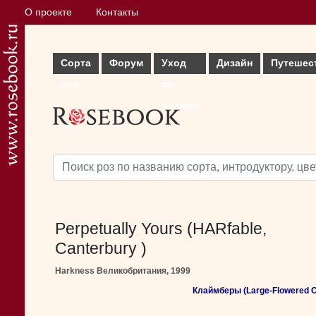
О проекте
Контакты
Сорта
Форум
Уход
Дизайн
Путешес
роз
за
розами
Perpetually Yours (HARfable,
Canterbury )
Harkness Великобритания, 1999
Клаймберы (Large-Flowered C