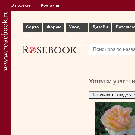
О проекте
Контакты
Сорта
Форум
Уход
Дизайн
Путешес
роз
за
розами
Хотелки участн
Показывать в виде уп