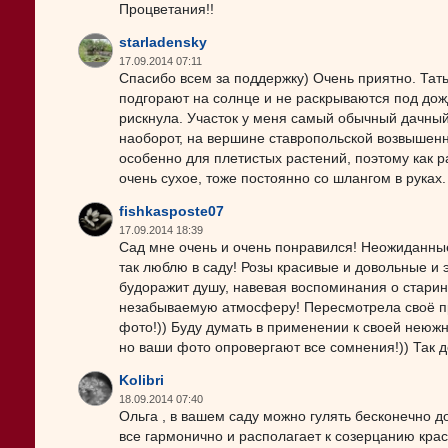
Процветания!!
starladensky
17.09.2014 07:11
Спасибо всем за поддержку) Очень приятно. Тать
подгорают на солнце и не раскрываются под дож
рискнула. Участок у меня самый обычный дачный 
наоборот, на вершине ставропольской возвышенн
особенно для плетистых растений, поэтому как р
очень сухое, тоже постоянно со шлангом в руках.
fishkasposte07
17.09.2014 18:39
Сад мне очень и очень понравился! Неожиданные 
так люблю в саду! Розы красивые и довольные и э
будоражит душу, навевая воспоминания о старинн
незабываемую атмосферу! Пересмотрела своё п
фото!)) Буду думать в применении к своей неюж
но ваши фото опровергают все сомнения!)) Так д
Kolibri
18.09.2014 07:40
Ольга , в вашем саду можно гулять бесконечно до
все гармонично и располагает к созерцанию красо