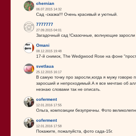
chernian
06.07.2015 14:32
Сад -сказка!!! Очень красивый и уютный.
7777777
27.09.2015 04:01
Загадочный сад !Сказочные, волнующие заросли р
Omani
08.12.2015 19:48
17-й снимок, The Wedgwood Rose на фоне "простой
svetlaua
25.12.2015 16:17
В самую точку про заросли,когда я мужу говорю 
заросший и непроходимый.А я все мечтаю об алле
незнаю словами так не описать.
coferment
12.01.2016 17:55
Ольга, композиции безупречны. Фото великолепн
coferment
12.01.2016 17:58
Покажите, пожалуйста, фото сада-15г.