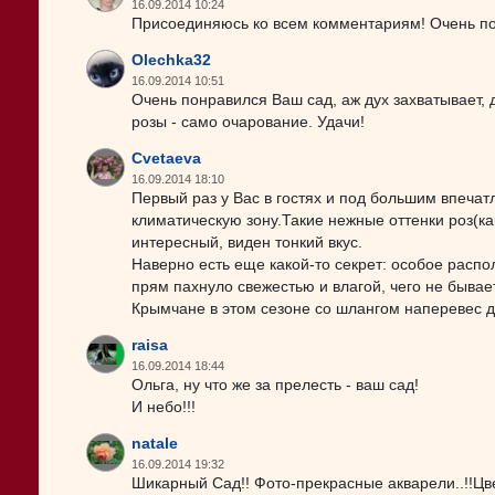
16.09.2014 10:24
Присоединяюсь ко всем комментариям! Очень по
Olechka32
16.09.2014 10:51
Очень понравился Ваш сад, аж дух захватывает,
розы - само очарование. Удачи!
Cvetaeva
16.09.2014 18:10
Первый раз у Вас в гостях и под большим впеч
климатическую зону.Такие нежные оттенки роз(к
интересный, виден тонкий вкус.
Наверно есть еще какой-то секрет: особое расп
прям пахнуло свежестью и влагой, чего не бывае
Крымчане в этом сезоне со шлангом наперевес д
raisa
16.09.2014 18:44
Ольга, ну что же за прелесть - ваш сад!
И небо!!!
natale
16.09.2014 19:32
Шикарный Сад!! Фото-прекрасные акварели..!!Цв