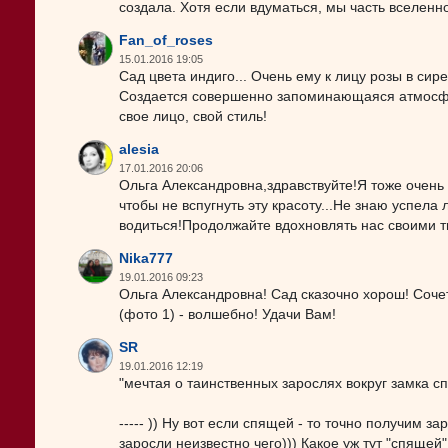
создала. Хотя если вдуматься, мы часть вселенн
Fan_of_roses
15.01.2016 19:05
Сад цвета индиго... Очень ему к лицу розы в си
Создается совершенно запоминающаяся атмосфер
свое лицо, свой стиль!
alesia
17.01.2016 20:06
Ольга Александровна,здравствуйте!Я тоже очень 
чтобы не вспугнуть эту красоту...Не знаю успела
водиться!Продолжайте вдохновлять нас своими т
Nika777
19.01.2016 09:23
Ольга Александровна! Сад сказочно хорош! Сочета
(фото 1) - волшебно! Удачи Вам!
SR
19.01.2016 12:19
"мечтая о таинственных зарослях вокруг замка с
----- )) Ну вот если спящей - то точно получим за
заросли неизвестно чего))) Какое уж тут "спящей".