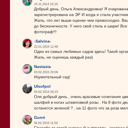
24.11.2014 10:19
Добрый день, Ольга Александровна! Я очарована
зарегистрирована на ЭР. И когда я стала участни
Жаль, что нет выше оценки чем превосходно. Ваш 
до бесконечности. У него свой стиль и шарм! В
фотограф!!!
-Salvina-
22.01.2015 12:48
Один из самых любимых садов здесь! Такой органи
Жаль, не оценишь каждый раз)
Nastasia
03.02.2015 20:06
Изумительный сад!
Ulsofpol
04.02.2015 06:23
Оля добрый день , очень красивые сочетания цв
шалфей в ногах штамповкой розы . На 8 фото де
останется зеленой ? , на 11 фото что за роза мел
Gurrri
04.02.2015 11:56
Спасибо за такой чудесный и вправду - сказочный