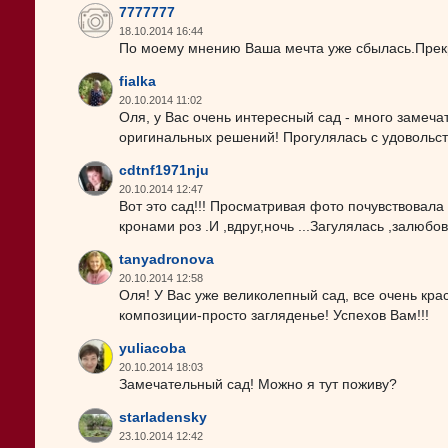
7777777
18.10.2014 16:44
По моему мнению Ваша мечта уже сбылась.Прек
fialka
20.10.2014 11:02
Оля, у Вас очень интересный сад - много замеч
оригинальных решений! Прогулялась с удовольст
cdtnf1971nju
20.10.2014 12:47
Вот это сад!!! Просматривая фото почувствовала
кронами роз .И ,вдруг,ночь ...Загулялась ,залюбо
tanyadronova
20.10.2014 12:58
Оля! У Вас уже великолепный сад, все очень кр
композиции-просто загляденье! Успехов Вам!!!
yuliacoba
20.10.2014 18:03
Замечательный сад! Можно я тут поживу?
starladensky
23.10.2014 12:42