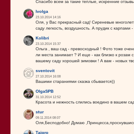
Спасибо всем за такие теплые, искренние отзывы,
Ivolga
23.10.2014 14:16
Оля, у Вас прекрасный сад! Сиреневые многоле
саду легкость, воздушность. А прудик с карпами -
Kolibri
23.10.2014 15:37
Ольга , ваш сад - превосходный ! Фото тоже оче
ли места занимает ? И еще - как близко к розам
вашему саду хорошей зимовки ! А вам - новых тво
sventovit
27.10.2014 16:08
Вашими стараниями сказка сбывается))
OlgaSPB
31.10.2014 12:52
Красота и нежность слились воедино в вашем сад
stur
09.11.2014 08:07
Оля,Бесподобно! Думаю ,Принцесса,проснувшись,
Taigro