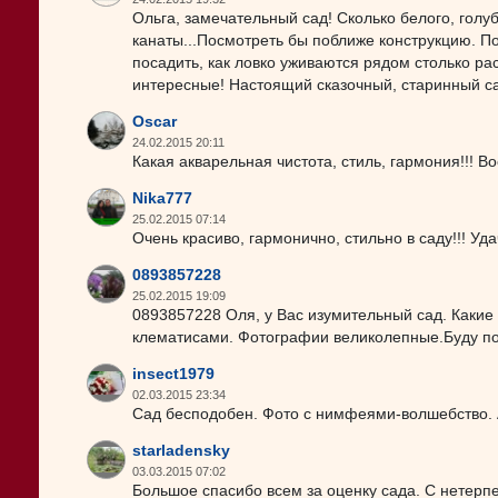
Ольга, замечательный сад! Сколько белого, голубо
канаты...Посмотреть бы поближе конструкцию. П
посадить, как ловко уживаются рядом столько ра
интересные! Настоящий сказочный, старинный с
Oscar
24.02.2015 20:11
Какая акварельная чистота, стиль, гармония!!! Во
Nika777
25.02.2015 07:14
Очень красиво, гармонично, стильно в саду!!! Уд
0893857228
25.02.2015 19:09
0893857228 Оля, у Вас изумительный сад. Каки
клематисами. Фотографии великолепные.Буду поч
insect1979
02.03.2015 23:34
Сад бесподобен. Фото с нимфеями-волшебство. А
starladensky
03.03.2015 07:02
Большое спасибо всем за оценку сада. С нетерп