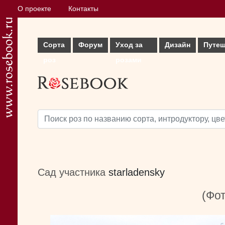
О проекте
Контакты
Сорта
Форум
Уход за
Дизайн
Путеш
роз
розами
Сад участника
starladensky
(Фот