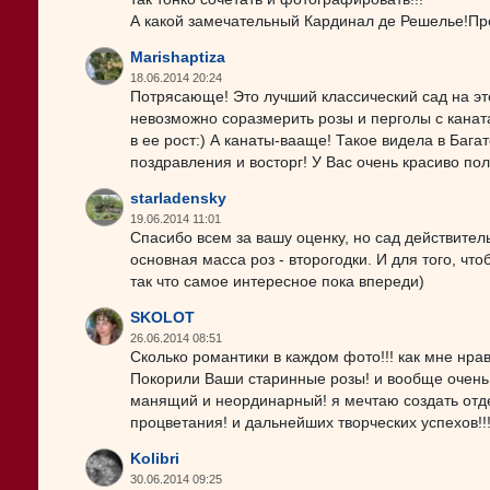
А какой замечательный Кардинал де Решелье!Прох
Marishaptiza
18.06.2014 20:24
Потрясающе! Это лучший классический сад на э
невозможно соразмерить розы и перголы с канат
в ее рост:) А канаты-вааще! Такое видела в Баг
поздравления и восторг! У Вас очень красиво пол
starladensky
19.06.2014 11:01
Спасибо всем за вашу оценку, но сад действител
основная масса роз - второгодки. И для того, чт
так что самое интересное пока впереди)
SKOLOT
26.06.2014 08:51
Сколько романтики в каждом фото!!! как мне нра
Покорили Ваши старинные розы! и вообще очень
манящий и неординарный! я мечтаю создать отдел
процветания! и дальнейших творческих успехов!!
Kolibri
30.06.2014 09:25