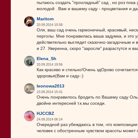
пытаюсь создать "прохладный" сад , но роз пока
молодой . Вам и вашему саду - процветания и да
Maritom
20.09.2014 15:58
Оля, ваш сад очень гармоничный, красивый, нес
перголы. Мне понравилась ваша задумка, и это у
действительно выглядит сказочно-загадочным и в
и 27. Уверенна, скоро "заросли" разрастутся и ваш
Elena_Sh
20.09.2014 19:56
Как красиво и стильно!Очень здОрово сочетается
здоровья(Вам и саду-:)
leonowa2013
23.09.2014 15:41
Очень понравилось бродить по Вашему саду Оль
двойне интересней т.к.мы соседи.
HJCCBZ
24.09.2014 06:14
Очередной раз убеждаюсь в том, что композици
человек с обостренным чувством красоты может с