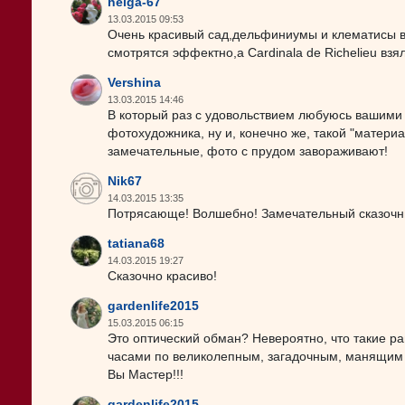
helga-67
13.03.2015 09:53
Очень красивый сад,дельфиниумы и клематисы в 
смотрятся эффектно,а Cardinalа de Richelieu взял
Vershina
13.03.2015 14:46
В который раз с удовольствием любуюсь вашими
фотохудожника, ну и, конечно же, такой "матери
замечательные, фото с прудом завораживают!
Nik67
14.03.2015 13:35
Потрясающе! Волшебно! Замечательный сказочн
tatiana68
14.03.2015 19:27
Сказочно красиво!
gardenlife2015
15.03.2015 06:15
Это оптический обман? Невероятно, что такие р
часами по великолепным, загадочным, манящим 
Вы Мастер!!!
gardenlife2015