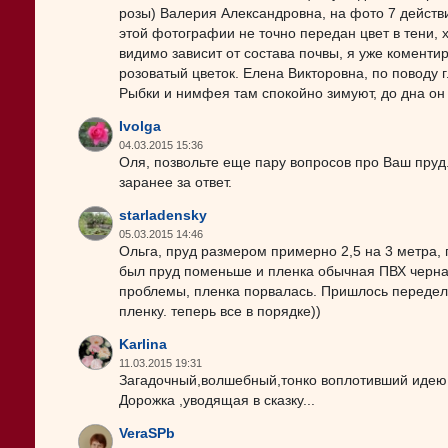
розы) Валерия Александровна, на фото 7 действит
этой фотографии не точно передан цвет в тени, 
видимо зависит от состава почвы, я уже коментир
розоватый цветок. Елена Викторовна, по поводу 
Рыбки и нимфея там спокойно зимуют, до дна он 
Ivolga
04.03.2015 15:36
Оля, позвольте еще пару вопросов про Ваш пруд
заранее за ответ.
starladensky
05.03.2015 14:46
Ольга, пруд размером примерно 2,5 на 3 метра,
был пруд поменьше и пленка обычная ПВХ черная,
проблемы, пленка порвалась. Пришлось передела
пленку. теперь все в порядке))
Karlina
11.03.2015 19:31
Загадочный,волшебный,тонко воплотивший идею 
Дорожка ,уводящая в сказку...
VeraSPb