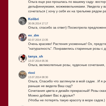
Ольга еще раз прошлась по вашему саду- востор
дельфиниумами, можжевельниками. Увидела у вас
сочетаться ( хочу у себя их на трельяже рядом р
Kolibri
30.06.2014 17:17
Ольга, спасибо за ответ) Посмотрела предложенну
ev_dm
02.07.2014 13:35
Очень красиво! Растения ухоженные! Ох, предста
"натуралность". Понравились старинные розы с 
tanya_sh
13.07.2014 05:36
Ольга, великолепные розы, чудесные сочетания,
ricci
13.07.2014 08:30
Ольга, Спасибо что заглянули в мой садик . И я реши
раньше не видела Ваш сад?
Сочетания цвета и дизайн прекрасный! Розы ска
Можно добавит Вас в друзья?
(Чтобы не потерять такую красоту в море садов.)