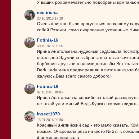
У ваших роз замечательно подобраны компаньоны
mis-irisha
28.10.2015 17:19
Очень приятно было прогуляться по вашему саду
собой.Розочки ,само очарование,ухоженные.Нич
Fotinia-16
30.10.2015 09:55
Ирина Анатольевна,чудесный сад!Зашла посмотре
остальное.Вдумчиво выбраны цветовые сочетан
барбарисы,пузыреплодники,астильбы.Вот только м
Dark Lady меня предупредили в питомнике,что бол
жалуюсь.Вам всего самого доброго!
Fotinia-16
07.11.2015 18:05
Ирина Анатольевна,спасибо за такой развернуты
не такой уж и мягкий.Ведь Курск с холмов видать:
insect1979
13.01.2016 09:50
Красивый английский сад - это мало сказать. Ко
похвал. Очаровала роза на фото № 27. К сожал
формировании сада.