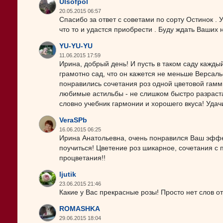
Ulsofpol
20.05.2015 06:57
Спасибо за ответ с советами по сорту Остинок . У
что то и удастся приобрести . Буду ждать Ваших 
YU-YU-YU
11.06.2015 17:59
Ирина, добрый день! И пусть в таком саду кажды
грамотно сад, что он кажется не меньше Версаль
понравились сочетания роз одной цветовой гамм
любимые астильбы - не слишком быстро разраста
словно учебник гармонии и хорошего вкуса! Удач
VeraSPb
16.06.2015 06:25
Ирина Анатольевна, очень понравился Ваш эффект
поучиться! Цветение роз шикарное, сочетания с
процветания!!
ljutik
23.06.2015 21:46
Какие у Вас прекрасные розы! Просто нет слов о
ROMASHKA
29.06.2015 18:04