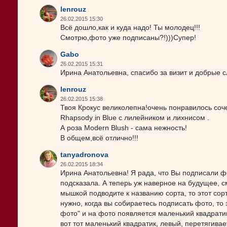
lenrouz
26.02.2015 15:30
Всё дошло,как и куда надо! Ты молодец!!!
Смотрю,фото уже подписаны?!)))Супер!
Gabo
26.02.2015 15:31
Ирина Анатольевна, спасибо за визит и добрые с
lenrouz
26.02.2015 15:38
Твоя Крокус великолепна!очень понравилось сочет
Rhapsody in Blue с лилейником и лихнисом .
А роза Modern Blush - сама нежность!
В общем,всё отлично!!!
tanyadronova
26.02.2015 18:34
Ирина Анатольевна! Я рада, что Вы подписали фо
подсказала. А теперь уж наверное на будущее, см
мышкой подводите к названию сорта, то этот сорт
нужно, когда вы собираетесь подписать фото, то
фото" и на фото появляется маленький квадратик
вот тот маленький квадратик, левый, перетягив