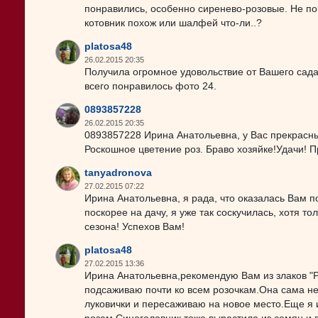
понравились, особенно сиренево-розовые. Не по
котовник похож или шалфей что-ли..?
platosa48
26.02.2015 20:35
Получила огромное удовольствие от Вашего сад
всего понравилось фото 24.
0893857228
26.02.2015 20:35
0893857228 Ирина Анатольевна, у Вас прекрасны
Роскошное цветение роз. Браво хозяйке!Удачи! П
tanyadronova
27.02.2015 07:22
Ирина Анатольевна, я рада, что оказалась Вам 
поскорее на дачу, я уже так соскучилась, хотя т
сезона! Успехов Вам!
platosa48
27.02.2015 13:36
Ирина Анатольевна,рекомендую Вам из злаков "Р
подсаживаю почти ко всем розочкам.Она сама н
луковички и пересаживаю на новое место.Еще я 