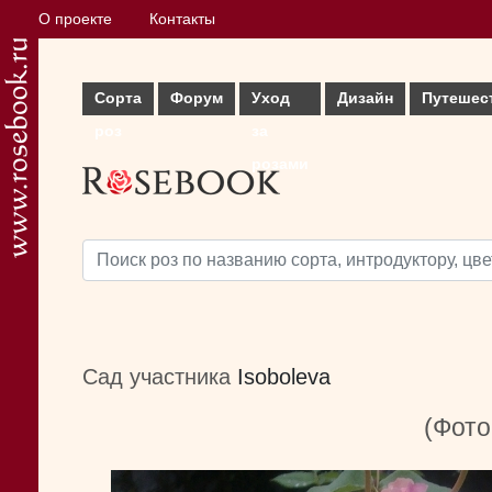
О проекте
Контакты
Сорта
Форум
Уход
Дизайн
Путешес
роз
за
розами
Сад участника
Isoboleva
(Фото