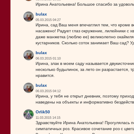
Ирина Анатольевна! Большое спасибо за удоволь
bulax
05.03.2015 04:27
Ирина, сад Ваш меня впечатлил тем, что кроме в
насажено! Радует глаз окружение, лилейники с х
даже манжетка (люблю ее) великолепно окаймляе
кустарников. Сколько соток занимает Ваш сад? У
bulax
06.03.2015 01:10
Ирина, злак в моем саду называется двукисточн
несколько будылинок, за лето он разрастается, 
нравится.
bulax
06.03.2015 04:12
Ирина, у тебя не открыт дневник, поэтому приход
наведены на объекты и информативно бездейств
Orlik50
11.03.2015 14:15
Здравствуйте Ирина Анатольевна! Прогулялась п
симпатичных роз. Красивое сочетание роз с цв