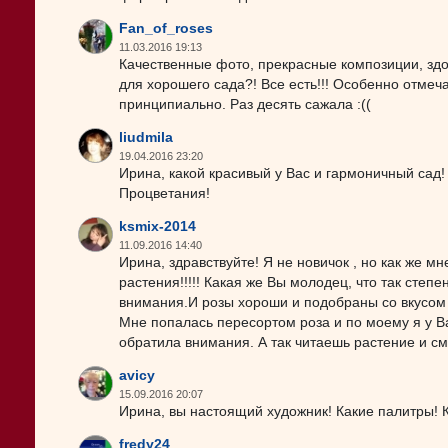
Fan_of_roses
11.03.2016 19:13
Качественные фото, прекрасные композиции, здо
для хорошего сада?! Все есть!!! Особенно отмеч
принципиально. Раз десять сажала :((
liudmila
19.04.2016 23:20
Ирина, какой красивый у Вас и гармоничный сад!
Процветания!
ksmix-2014
11.09.2016 14:40
Ирина, здравствуйте! Я не новичок , но как же 
растения!!!!! Какая же Вы молодец, что так степе
внимания.И розы хороши и подобраны со вкусом
Мне попалась пересортом роза и по моему я у Ва
обратила внимания. А так читаешь растение и см
avicy
15.09.2016 20:07
Ирина, вы настоящий художник! Какие палитры! Ка
fredy24