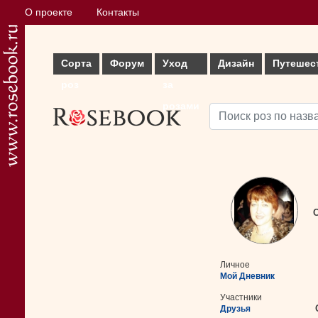
О проекте
Контакты
Сорта
Форум
Уход
Дизайн
Путешес
роз
за
розами
С
Личное
Мой Дневник
Участники
Друзья