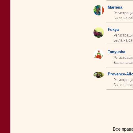
Marlena
Регистраци
Была на са
Foxya
Регистраци
Была на са
Tanyusha
Регистраци
Была на сай
Provence-All
Регистраци
Была на сай
Все прав