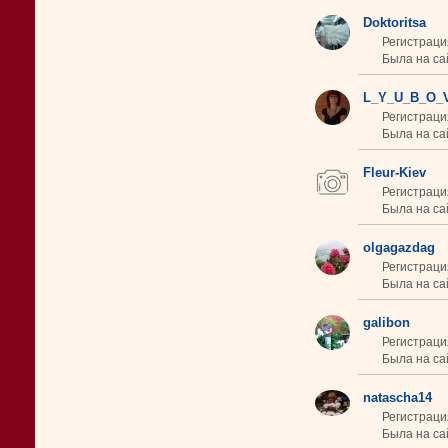
Doktoritsa
Регистрация
Была на сай
L_Y_U_B_O_
Регистраци
Была на сай
Fleur-Kiev
Регистраци
Была на сай
olgagazdag
Регистраци
Была на сай
galibon
Регистраци
Была на са
natascha14
Регистраци
Была на са