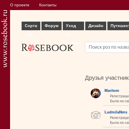
О проекте
Контакты
Сорта
Форум
Уход
Дизайн
Путешес
роз
за
розами
Друзья участни
Maritom
Регистраци
Была на са
LudmilaNms
Регистраци
Была на сай