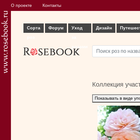
О проекте
Контакты
Сорта
Форум
Уход
Дизайн
Путешес
роз
за
розами
Коллекция учас
Показывать в виде уп