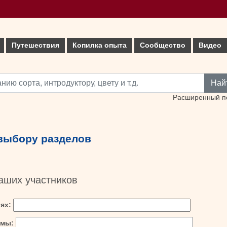
Путешествия
Копилка опыта
Сообщество
Видео
Най
Расширенный п
 выбору разделов
аших участников
иях:
емы: