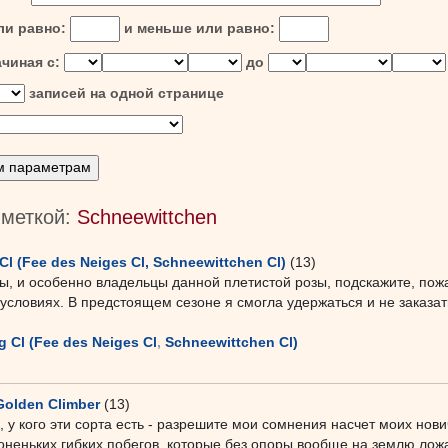
ли равно:
и меньше или равно:
ачиная с:
до
записей на одной странице
 меткой:
Schneewittchen
Cl (Fee des Neiges Cl, Schneewittchen Cl)
(13)
, и особенно владельцы данной плетистой розы, подскажите, пожа
 условиях. В предстоящем сезоне я смогла удержаться и не заказат
g Cl (Fee des Neiges Cl
,
Schneewittchen Cl)
Golden Climber
(13)
у кого эти сорта есть - разрешите мои сомнения насчет моих нович
тоненьких гибких побегов, которые без опоры вообще на землю лож