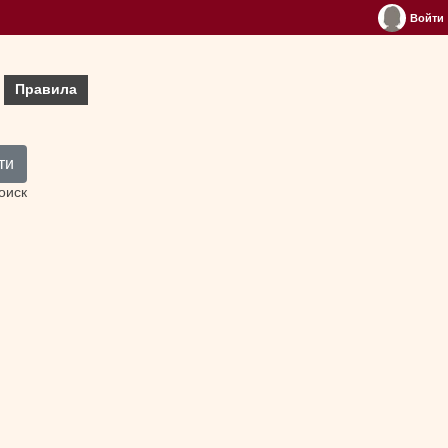
Войти
Правила
ти
оиск