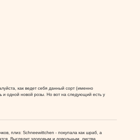
луйста, как ведет себя данный сорт (именно
ь и одной новой розы. Но вот на следующий есть у
ков, плиз: Schneewittchen - покупала как шраб, а
атся. Выглядит здоровым и довольным, листва