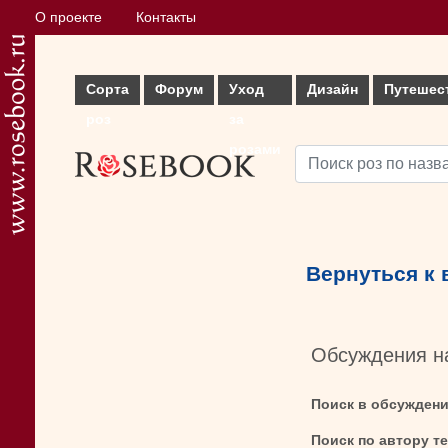
О проекте
Контакты
Сорта
Форум
Уход
Дизайн
Путешес
роз
за
розами
Вернуться к
Обсуждения н
Поиск в обсужден
Поиск по автору т