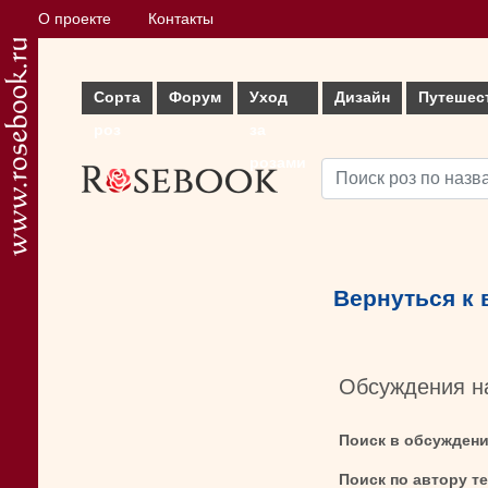
О проекте
Контакты
Сорта
Форум
Уход
Дизайн
Путешес
роз
за
розами
Вернуться к
Обсуждения н
Поиск в обсужден
Поиск по автору т