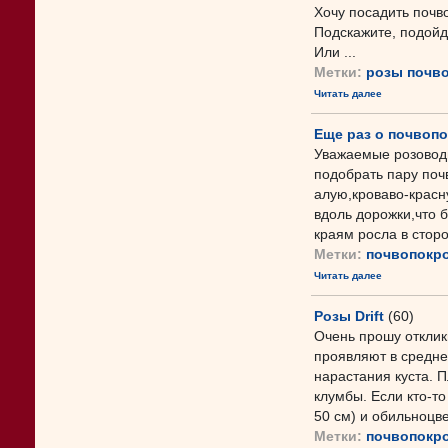
Хочу посадить почв
Подскажите, подойд
Или ...
Метки:
розы почв
Читать далее
Еще раз о почвоп
Уважаемые розовод
подобрать пару поч
алую,кроваво-красн
вдоль дорожки,что б
краям росла в сторо
Метки:
почвопокр
Читать далее
Розы Drift
(60)
Очень прошу откликн
проявляют в средней
нарастания куста. 
клумбы. Если кто-т
50 см) и обильноцве
Метки:
почвопокр