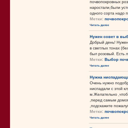
почвопокровных роз
наростали,были усто
одного сорта надо 
Метки:
почвопокр
Читать далее
Нужен совет в вы
Добрый день! Нужен
в светлых тонах (бе
был розовый. Есть л
Метки:
Выбор поч
Читать далее
Нужна ниспадающа
Очень нужно подобр
ниспадали с этой к
м.Желательно ,чтоб
,перед самым домо
,подскажите пожалуй
Метки:
почвопокр
Читать далее