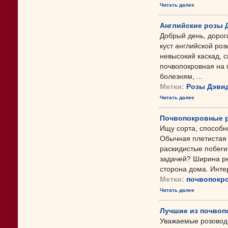
Читать далее
Английские розы 
Добрый день, дорог
куст английской роз
невысокий каскад, 
почвопокровная на 
болезням, ...
Метки:
Розы Дэви
Читать далее
Почвопокровные р
Ищу сорта, способн
Обычная плетистая 
раскидистые побеги
задачей? Ширина ре
сторона дома. Интер
Метки:
почвопокр
Читать далее
Лучшие из почвоп
Уважаемые розовод