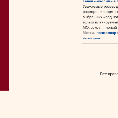
Теневыносливые 
Уважаемые розоводы
размеров и формы к
выбранных «под но
только планируемым
МО, земля – легкий с
Метки:
почвопокр
Читать далее
Все прав