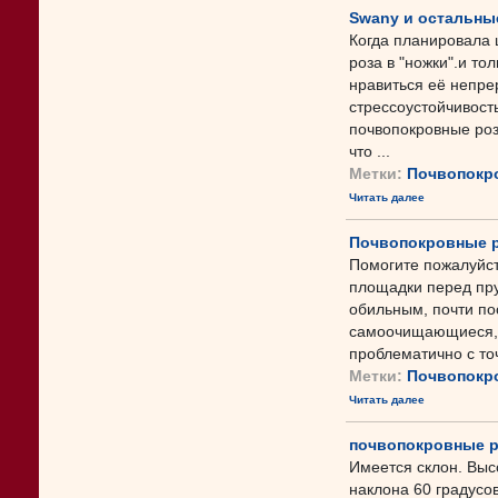
Swany и остальны
Когда планировала 
роза в "ножки".и то
нравиться её непре
стрессоустойчивость
почвопокровные роз
что ...
Метки:
Почвопокр
Читать далее
Почвопокровные р
Помогите пожалуйст
площадки перед пру
обильным, почти по
самоочищающиеся, 
проблематично с точ
Метки:
Почвопокр
Читать далее
почвопокровные р
Имеется склон. Высо
наклона 60 градусов