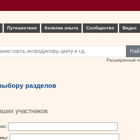
Путешествия
Копилка опыта
Сообщество
Видео
Най
Расширенный п
 выбору разделов
аших участников
иях:
емы: