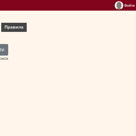
Войти
Правила
ти
оиск