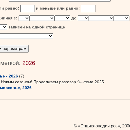
ли равно:
и меньше или равно:
ачиная с:
до
записей на одной странице
 меткой:
2026
е - 2026
(7)
с Новым сезоном! Продолжаем разговор :)---тема 2025
дмосковье
,
2026
«Энциклопедия роз»
©
, 200