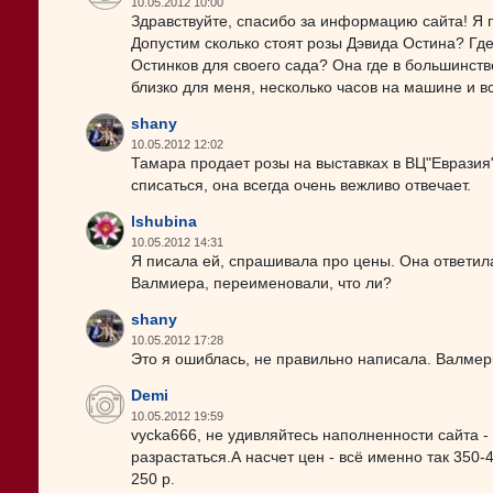
10.05.2012 10:00
Здравствуйте, спасибо за информацию сайта! Я п
Допустим сколько стоят розы Дэвида Остина? Где
Остинков для своего сада? Она где в большинств
близко для меня, несколько часов на машине и в
shany
10.05.2012 12:02
Тамара продает розы на выставках в ВЦ"Евразия" 
списаться, она всегда очень вежливо отвечает.
lshubina
10.05.2012 14:31
Я писала ей, спрашивала про цены. Она ответила
Валмиера, переименовали, что ли?
shany
10.05.2012 17:28
Это я ошиблась, не правильно написала. Валмери
Demi
10.05.2012 19:59
vycka666, не удивляйтесь наполненности сайта - 
разрастаться.А насчет цен - всё именно так 350-
250 р.