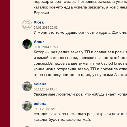
пересорта роз Тамары Петровны, заказала уже на
каталог, кое-что едва успела заказать, а кое с 
Евразии.
Xlora
24.08.2014 20:01
И меня это тоже удивило,я честно ждала 21июля,
Amur
09.09.2014 16:50
Который раз делая заказ у ТП и сравнивая розы
и зимой,саженцы на вид невзрачные,но какой по
совсем.Выпадов за две зимы ттт не было.Но вот в
конце июня отправила заявку ТП и получила ответ
го на выставку,они же не приедут пустыми.А т
celena
06.11.2014 19:48
Уважаемые любители роз, кто-нибудь знает, когд
celena
07.11.2014 20:19
сегодня заказала несколько роз, открыли некото
каталог будет толшько на май.