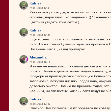
Katrisa
24.06.2013 12:40
Уважаемые розоводы, есть ли тут кто то кто сажа
скромно, нарастают , но медленно..(( Я конечно 
цветочки увидеть этим летом )
Katrisa
24.06.2013 12:44
Еще хотела спросить поливаете ли вы новые саж
ли ? Я пока только Гуматом один раз пролила и НВ
Посажены месяц назад примерно.
Alexandra
24.06.2013 16:11
Я выше же написала, что купила десять роз, пят
побеги. Полив я делала только водой поначалу,
(подкормка производилась с помощью бочечного н
затормозил, пожухли листики, подрезала, накры
довольно быстро. Помню по прежним годам, что в
нее ни чг, ни плетистых, как они себя ведут не зн
Katrisa
26.06.2013 13:47
Спасибо Вам большое!! Я их обрезала по совету 