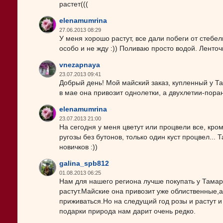
растет(((
elenamumrina
27.06.2013 08:29
У меня хорошо растут, все дали побеги от стебел
особо и не жду :)) Поливаю просто водой. Ленточ
vnezapnaya
23.07.2013 09:41
Добрый день! Мой майский заказ, купленный у Та
в мае она привозит однолетки, а двухлетии-поран
elenamumrina
23.07.2013 21:00
На сегодня у меня цветут или процвели все, кром
ругозы без бутонов, только один куст процвел...
новичков :))
galina_spb812
01.08.2013 06:25
Нам для нашего региона лучше покупать у Тамар
растут.Майские она привозит уже облиственные,а
приживаться.Но на следущий год розы и растут и
подарки природа нам дарит очень редко.