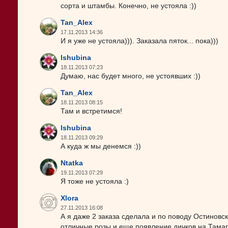
сорта и штамбы. Конечно, не устояла :))
Tan_Alex
17.11.2013 14:36
И я уже не устояла))). Заказала пяток... пока)))
lshubina
18.11.2013 07:23
Думаю, нас будет много, не устоявших :))
Tan_Alex
18.11.2013 08:15
Там и встретимся!
lshubina
18.11.2013 09:29
А куда ж мы денемся :))
Ntatka
19.11.2013 07:29
Я тоже не устояла :)
Xlora
27.11.2013 16:08
А я даже 2 заказа сделала и по поводу Остиновск
отличные розы и еще появление дичков на Тамар