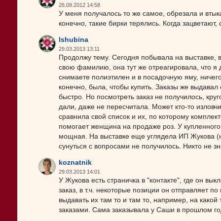
26.09.2012 14:58
У меня получалось то же самое, обрезала и втык
конечно, такие бирки терялись. Когда зацветают, 
lshubina
29.03.2013 13:11
Продолжу тему. Сегодня побывала на выставке, в
свою фамилию, она тут же отреагировала, что я 
снимаете полиэтилен и в посадочную яму, ничего
конечно, была, чтобы купить. Заказы же выдавал 
быстро. Но посмотреть заказ не получилось, круго
дали, даже не пересчитала. Может кто-то изловчи
сравнила свой список и их, по которому комплек
помогает женщина на продаже роз. У купленного
мощная. На выставке еще углядела ИП Жукова (ни
сунуться с вопросами не получилось. Никто не зн
koznatnik
29.03.2013 14:01
У Жукова есть страничка в "контакте", где он 
заказ, в т.ч. некоторые позиции он отправляет по
выдавать их там то и там то, например, на какой
заказами. Сама заказывала у Саши в прошлом год