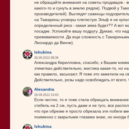
не обращайте внимания на советы продавцов - все
какого-то и сунуть в землю рядом). Подвой у Та
производителей). Выглядят саженцы подозрительно
на Тамарины уговоры плетистую Эльф я не купил
определенный риск - какая зима будет?? А вот м
посадке. Успокойте вашу подругу. Думаю, что на
приживаемости. Да еще сложность с Тамариными р
Леонардо да Винчи).
lshubina
26.09.2012 08:36
Александра Кирилловна, спасибо, к Вашим комм
этикетках-действительно, мистика какая-то, но н
как правило, засыхают. Я тоже это заметила на с
Действительно, розы надо освобождать от всего.
Alexandra
26.09.2012 14:03
Если честно, то я тоже стала обращать внимание
стебель на 2 см, пусть даже и не туго, все расп
что при обрезке я просто обрезала эти побеги вм
поименно с закрытыми глазами знаю, но иногда б
lshubina