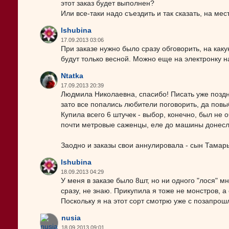
этот заказ будет выполнен?
Или все-таки надо съездить и так сказать, на мес
lshubina
17.09.2013 03:06
При заказе нужно было сразу обговорить, на каку
будут только весной. Можно еще на электронку н
Ntatka
17.09.2013 20:39
Людмила Николаевна, спасибо! Писать уже поздн
зато все попались любители поговорить, да повыби
Купила всего 6 штучек - выбор, конечно, был не 
почти метровые саженцы, еле до машины донесла
Заодно и заказы свои аннулировала - сын Тамары
lshubina
18.09.2013 04:29
У меня в заказе было 8шт, но ни одного "лося" м
сразу, не знаю. Прикупила я тоже не монстров, а
Поскольку я на этот сорт смотрю уже с позапрош
nusia
18.09.2013 09:01