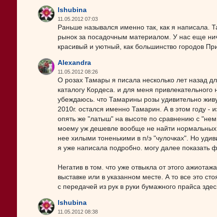
lshubina
11.05.2012 07:03
Раньше назывался именно так, как я написала. Т
рынок за посадочным материалом. У нас еще ниче
красивый и уютный, как большинство городов Пр
Alexandra
11.05.2012 08:26
О розах Тамары я писала несколько лет назад дл
каталогу Кордеса. и для меня привлекательного 
убеждаюсь. что Тамарины розы удивительно живуч
2010г. остался именно Тамарин. А в этом году - и
опять же "латыш" на высоте по сравнению с "немц
моему уж дешевле вообще не найти нормальных н
нее хилыми тоненькими в п/э "чулочках". Но удив
я уже написала подробно. могу далее показать ф
Негатив в том. что уже отвыкла от этого ажиотаж
выставке или в указанном месте. А то все это сто
с передачей из рук в руки бумажного прайса здесь
lshubina
11.05.2012 08:38