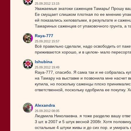
25.09.2012 13:15
Уважаемые знатоки саженцев Тамары! Прошу ваш
Ее смущает слишком плотная по ее мнению упаков
ей показались хиловатыми, в результате и саже
Тамариных саженцев от упаковочного грунта, а та
Raya-777
25.09.2012 15:57
Всё правильно сделали, надо освободить от паке
приживаются хорошо, и в целом- мало пересорта.
lshubina
25.09.2012 19:49
Raya-777, спасибо. Я сама так и не собралась к
на Тамару на выставке и позвонила мне насчет в
купила, но поскольку саженцы плохо принимались
ответственной, поскольку одобрила ее покупку. Х
Alexandra
26.09.2012 08:05
Людмила Николаевна. я тоже разделю вашу ответ
3 шт. в 2007 и 5 штук весной 2008г. Хотя полови
остальные 4 штуки живы и до сих пор. и умирать