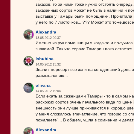
заказов, то за ними тоже нужно отстоять очередь
заказанных сортов может не быть в наличии и по
выставке у Тамары были помощники. Прочитала п
у него по 7 листочков....??? Может это тоже,вов
Alexandra
13.05.2012 09:37
Именно из рук помошницы я когда-то и получила
знакомой. Так что сервис Тамарин пока остается
lshubina
14.05.2012 13:32
Значит, пересорт все же и на сегодняшний день и
размышлению...
olivana
14.05.2012 19:04
Если ехать за саженцами Тамары - то в самом нач
расхожих сортов очень печального вида по цене 
внешность они лучше приживаются и хорошо цветут
у меня сложилось впечатление, что говорю со с
пожалеете"... В общем, ушла в сомнении и делать
Alexandra