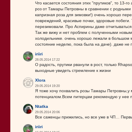
Что касается состояния этих "прутиков", то 13-г
роз от Тамары Петровны в сравнении с родными 
капризная роза для зимовки!) очень хорошо перез
повреждений, красивые почки, здоровые побеги. Т
перезимовали. Про Аспирины даже отчитываться 
Так же вижу и нет проблем с полученными новым
холодильнике. очень хорошо лежали в большом м
состояние неделю, пока была на даче). даже не 
iriiri
28.05.2014 17:22
О радость, прутики рванули в рост, только Rhaps
выходные увидеть стремление к жизни
Xlora
29.05.2014 19:20
Я тоже хочу похвалить розы Тамары Петровны,у 
потенциалом.Всем питерцам рекомендую у нее п
Ntatka
29.05.2014 20:06
Все саженцы прижились, но все уже в ЧП… Первы
iriiri