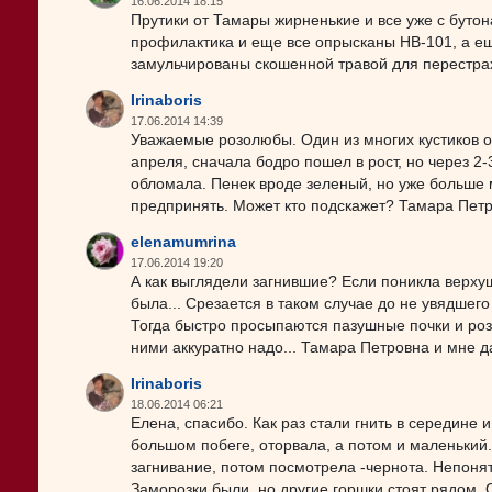
16.06.2014 18:15
Прутики от Тамары жирненькие и все уже с бутон
профилактика и еще все опрысканы HB-101, а еще
замульчированы скошенной травой для перестра
Irinaboris
17.06.2014 14:39
Уважаемые розолюбы. Один из многих кустиков от
апреля, сначала бодро пошел в рост, но через 2
обломала. Пенек вроде зеленый, но уже больше м
предпринять. Может кто подскажет? Тамара Петр
elenamumrina
17.06.2014 19:20
А как выглядели загнившие? Если поникла верхуш
была... Срезается в таком случае до не увядшего 
Тогда быстро просыпаются пазушные почки и роз
ними аккуратно надо... Тамара Петровна и мне да
Irinaboris
18.06.2014 06:21
Елена, спасибо. Как раз стали гнить в середине
большом побеге, оторвала, а потом и маленький
загнивание, потом посмотрела -чернота. Непонятн
Заморозки были, но другие горшки стоят рядом. 