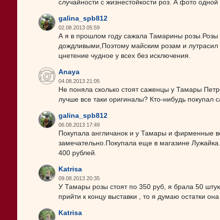
случайности с жизнестойкости роз. А фото одной 
galina_spb812
02.08.2013 05:59
А я в прошлом году сажала Тамарины розы.Розы 
дождливыми,Поэтому майским розам и лутрасил н
цнетение чудное у всех без исключения.
Anaya
04.08.2013 21:05
Не поняла сколько стоят саженцы у Тамары Петро
лучше все таки оригиналы? Кто-нибудь покупал 
galina_spb812
06.08.2013 17:49
Покупала англичанок и у Тамары и фирменные во
замечательно.Покупала еще в магазине Лужайка.
400 рублей.
Katrisa
09.08.2013 20:35
У Тамары розы стоят по 350 руб, я брала 50 штук
прийти к концу выставки , то я думаю остатки он
Katrisa