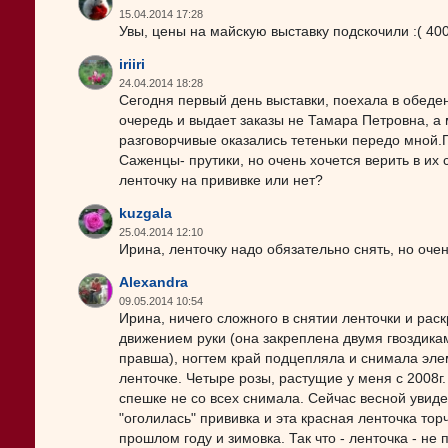
15.04.2014 17:28
Увы, цены на майскую выставку подскочили :( 40
iriiri
24.04.2014 18:28
Сегодня первый день выставки, поехала в обеде
очередь и выдает заказы не Тамара Петровна, а
разговорчивые оказались тетеньки передо мной.
Саженцы- прутики, но очень хочется верить в их 
ленточку на прививке или нет?
kuzgala
25.04.2014 12:10
Ирина, ленточку надо обязательно снять, но очен
Alexandra
09.05.2014 10:54
Ирина, ничего сложного в снятии ленточки и раск
движением руки (она закреплена двумя гвоздиками
правша), ногтем край подцепляла и снимала элем
ленточке. Четыре розы, растущие у меня с 2008г.
спешке не со всех снимала. Сейчас весной увид
"оголилась" прививка и эта красная ленточка тор
прошлом году и зимовка. Так что - ленточка - не