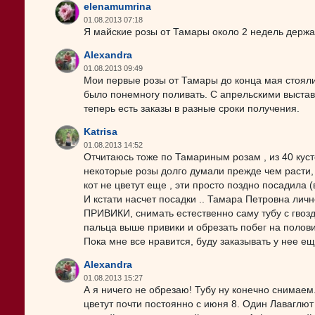
elenamumrina
01.08.2013 07:18
Я майские розы от Тамары около 2 недель держ
Alexandra
01.08.2013 09:49
Мои первые розы от Тамары до конца мая стояли
было понемногу поливать. С апрельскими выстав
теперь есть заказы в разные сроки получения.
Katrisa
01.08.2013 14:52
Отчитаюсь тоже по Тамариным розам , из 40 кусто
некоторые розы долго думали прежде чем расти, 
кот не цветут еще , эти просто поздно посадила 
И кстати насчет посадки .. Тамара Петровна 
ПРИВИКИ, снимать естественно саму тубу с гвозд
пальца выше привики и обрезать побег на полови
Пока мне все нравится, буду заказывать у нее ещ
Alexandra
01.08.2013 15:27
А я ничего не обрезаю! Тубу ну конечно снимаем
цветут почти постоянно с июня 8. Один Лаваглют