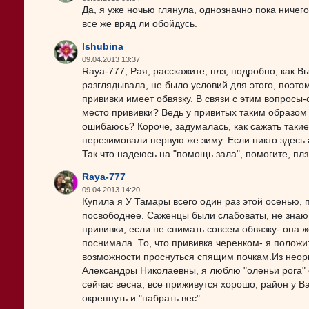
Да, я уже ночью глянула, однозначно пока ничего 
все же вряд ли обойдусь.
lshubina
09.04.2013 13:37
Raya-777, Рая, расскажите, плз, подробно, как В
разглядывала, не было условий для этого, поэт
прививки имеет обвязку. В связи с этим вопросы-
место прививки? Ведь у привитых таким образом 
ошибаюсь? Короче, задумалась, как сажать такие
перезимовали первую же зиму. Если никто здесь а
Так что надеюсь на "помощь зала", помогите, плз,
Raya-777
09.04.2013 14:20
Купила я У Тамары всего один раз этой осенью, 
посвободнее. Саженцы были слабоваты, не знаю,
прививки, если не снимать совсем обвязку- она ж
поснимала. То, что прививка черенком- я положи
возможности проснуться спящим почкам.Из неор
Александры Николаевны, я люблю "оленьи рога" 
сейчас весна, все приживутся хорошо, район у Ва
окрепнуть и "набрать вес".