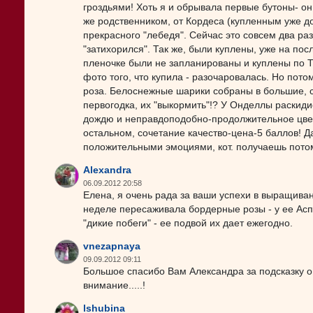
гроздьями! Хоть я и обрывала первые бутоны- он
же родственником, от Кордеса (купленным уже д
прекрасного "лебедя". Сейчас это совсем два раз
"затихорился". Так же, были куплены, уже на по
пленочке были не запланированы и куплены по Та
фото того, что купила - разочаровалась. Но пото
роза. Белоснежные шарики собраны в большие, св
первогодка, их "выкормить"!? У Онделлы раскид
дождю и неправдоподобно-продолжительное цветен
остальном, сочетание качество-цена-5 баллов! Д
положительными эмоциями, кот. получаешь потом..
Alexandra
06.09.2012 20:58
Елена, я очень рада за ваши успехи в выращива
неделе пересаживала бордерные розы - у ее Аспи
"дикие побеги" - ее подвой их дает ежегодно.
vnezapnaya
09.09.2012 09:11
Большое спасибо Вам Александра за подсказку о д
внимание.....!
lshubina