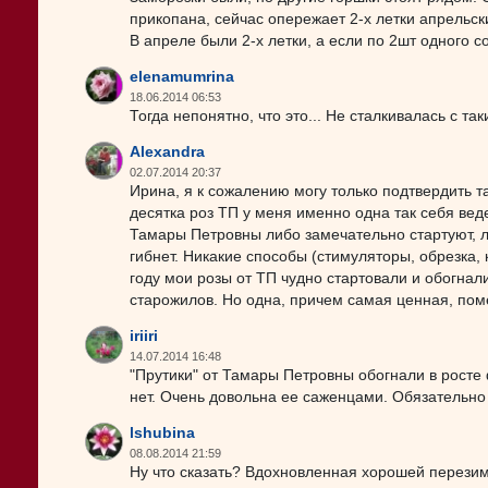
прикопана, сейчас опережает 2-х летки апрельск
В апреле были 2-х летки, а если по 2шт одного со
elenamumrina
18.06.2014 06:53
Тогда непонятно, что это... Не сталкивалась с так
Alexandra
02.07.2014 20:37
Ирина, я к сожалению могу только подтвердить т
десятка роз ТП у меня именно одна так себя веде
Тамары Петровны либо замечательно стартуют, ли
гибнет. Никакие способы (стимуляторы, обрезка, 
году мои розы от ТП чудно стартовали и обогна
старожилов. Но одна, причем самая ценная, пом
iriiri
14.07.2014 16:48
"Прутики" от Тамары Петровны обогнали в росте
нет. Очень довольна ее саженцами. Обязательно
lshubina
08.08.2014 21:59
Ну что сказать? Вдохновленная хорошей перезим