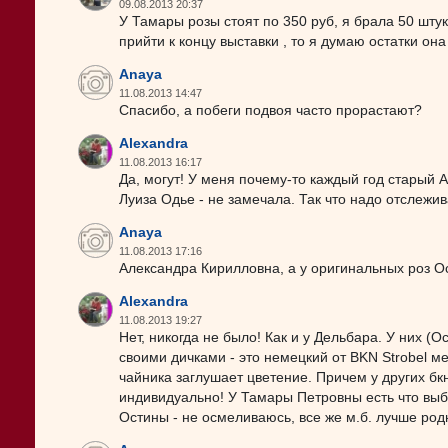
09.08.2013 20:37
У Тамары розы стоят по 350 руб, я брала 50 штук
прийти к концу выставки , то я думаю остатки он
Anaya
11.08.2013 14:47
Спасибо, а побеги подвоя часто прорастают?
Alexandra
11.08.2013 16:17
Да, могут! У меня почему-то каждый год старый А
Луиза Одье - не замечала. Так что надо отслежив
Anaya
11.08.2013 17:16
Александра Кирилловна, а у оригинальных роз О
Alexandra
11.08.2013 19:27
Нет, никогда не было! Как и у Дельбара. У них (
своими дичками - это немецкий от BKN Strobel м
чайника заглушает цветение. Причем у других бкно
индивидуально! У Тамары Петровны есть что вы
Остины - не осмеливаюсь, все же м.б. лучше род