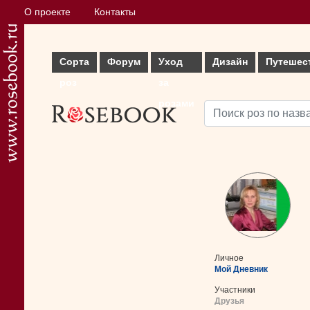
О проекте
Контакты
Сорта
Форум
Уход
Дизайн
Путешес
роз
за
розами
Личное
Мой Дневник
Участники
Друзья