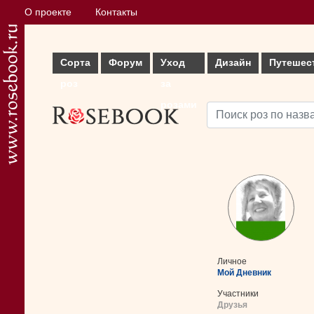
О проекте
Контакты
Сорта
Форум
Уход
Дизайн
Путешес
роз
за
розами
Личное
Мой Дневник
Участники
Друзья