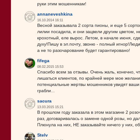
руки этим мошенникам!
annaneveshkina
16.10.2014 16:11
Весной заказывала 2 сорта пионы, и еще 5 сорто
лилии посадила, и они зацвели другим цветом, н
крохотный, еле вырос. Летом, в начале июня, сде
духу!Пишу в эл.почту, звоню - полный игнор!Люд
а не то разочарование будет гарантировано!
fifega
08.02.2015 15:53
Спасибо всем за отзывы. Очень жаль, конечно, чт
лишаться клиентов, по крайней мере мое желан
потенциальные жертвы мошенников увидят ваши к
грабли...
sacura
13.03.2015 15:21
В прошлом году заказала в этом магазине 2 розо
раз, договаривалась о замене одной розы, но д
Плюнула на них, НЕ заказывайте ничего у них, 
Stelv