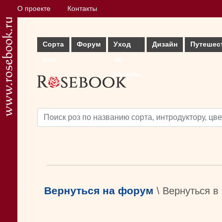
О проекте
Контакты
Сорта
Форум
Уход
Дизайн
Путешес
роз
за
розами
Вернуться на форум
\ Вернуться в