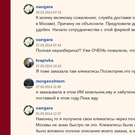
oangara
26.03.2014 07:13
К моему великому сожалению, служба доставки от
в Москве). Причину не объяснили. Предложили д
удобен. Начало сотрудничества с этой фирмой вы
oangara
27.03.2014 07:44
Полная неразбериха!!! Уже ОЧЕНЬ пожалела, что 
krapivka
27.03.2014 10:10
Я тоже заказала там клематисы.Посмотрим,что п
morgenshtern
27.03.2014 11:48
я заказывала в этом ИМ кизильник,иву и хайутюн
поставкой в этом году.Пока жду
oangara
01.04.2014 12:37
Наконец то я получила свои клематисы через поч
Москвы не знаю быстро ли это. Клематисы были х
было вложено полное описание моего заказа, а н