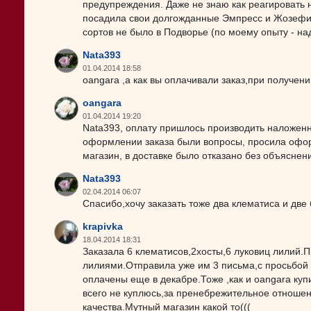
предупреждения. Даже не знаю как реагировать н
посадила свои долгожданные Эмпресс и Жозефину,
сортов не было в Подворье (по моему опыту - н
Nata393
01.04.2014 18:58
oangara ,а как вы оплачивали заказ,при получени
oangara
01.04.2014 19:20
Nata393, оплату пришлось производить наложенн
оформлении заказа были вопросы, просила оформ
магазин, в доставке было отказано без объяснен
Nata393
02.04.2014 06:07
Спасибо,хочу заказать тоже два клематиса и две 
krapivka
18.04.2014 18:31
Заказала 6 клематисов,2хосты,6 луковиц лилий.П
лилиями.Отправила уже им 3 письма,с просьбой 
оплачены еще в декабре.Тоже ,как и oangara ку
всего не куплюсь,за пренебрежительное отношен
качества.Мутный магазин какой то(((