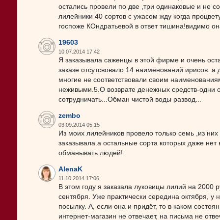
остались провели по две ,три одинаковые и не с
лилейники 40 сортов с ужасом жду когда процвет
госпоже КОндратьевой в ответ тишина!видимо о
19603
10.07.2014 17:42
Я заказывала саженцы в этой фирме и очень ост
заказе отсутсвовало 14 наименований ирисов. а 
многие не соответствовали своим наименованиям.
неживыми.5.О возврате денежных средств-одни о
сотрудничать...Обман чистой воды развод...
zembo
03.09.2014 05:15
Из моих лилейников провело только семь ,из них о
заказывала.а остальные сорта которых даже нет 
обманывать людей!
AlenaK
11.10.2014 17:06
В этом году я заказала луковицы лилий на 2000
сентября. Уже практически середина октября, у 
посылку. А, если она и придёт, то в каком состо
интернет-магазин не отвечает, на письма не отв