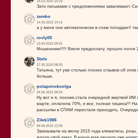
14.03.2015 10:20
Зато письмами с предложениями заваливают. Си
zembo
14.03.2015 14:13
а у меня они автоматически в спам попадают! та
rovly05
23.04.2015 09:31
Мошенники!!!!! Взяли предоплату, прошло почти 2
Stelv
27.05.2015 08:55
Татьяна, тут уже столько плохих отзывов об этом
больше.
potapenckoolga
04.06.2015 08:54
Ну вот и я, похоже,стала очередной жертвой ИМ Л
марте, оплатила 70%, и все, полная тишина!!! Н
рассылки в СПАМ перестали приходить. Очередн
Zilek1986
04.06.2015 12:59
Заказывала на весну 2015 года клематисы, розы,
ждала свой заказ. В конце мая решила уже написа