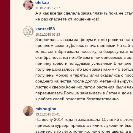
olekap
11.10.2015 12:27
А я как всегда сделала заказ,платить пока не ст
не раз спасаете от мошенников!
karusel53
10.11.2015 07:23
Зацепилась глазом за форум и тоже решила оста
прошлом сезоне.Делюсь впечатлениями.На сайте
конца сентября ждала посылку,но безрезультатн
октябрь,посылки нет.Живем в нечерноземье,в ок
причину тревоги погодными условиями.В начале
получена,оказалось,что мой заказ каким-то волш
получены,можно и терять.Лилии оказались с про
среднего качества,после долгих метаний выкрут
листвой сверху.Конечно,летом растения были ч
перезимовать.Больше заказывать в Летнем доме 
к работе своей относятся безответственно.
mishagina
13.11.2015 20:41
На весну 2014 года я заказывала 11 лилий в этом
приехала курьер, привезла лилии, луковички был
выживет. в то лето, конечно, ничего не цвело, а в