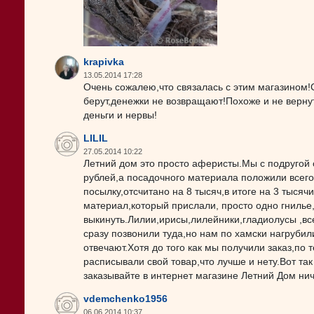
krapivka
13.05.2014 17:28
Очень сожалею,что связалась с этим магазином!
берут,денежки не возвращают!Похоже и не верну
деньги и нервы!
LILIL
27.05.2014 10:22
Летний дом это просто аферисты.Мы с подругой с
рублей,а посадочного материала положили всего 
посылку,отсчитано на 8 тысяч,в итоге на 3 тыся
материал,который прислали, просто одно гнилье
выкинуть.Лилии,ирисы,лилейники,гладиолусы ,вс
сразу позвонили туда,но нам по хамски нагрубил
отвечают.Хотя до того как мы получили заказ,по
расписывали свой товар,что лучше и нету.Вот так
заказывайте в интернет магазине Летний Дом нич
vdemchenko1956
06.06.2014 10:37