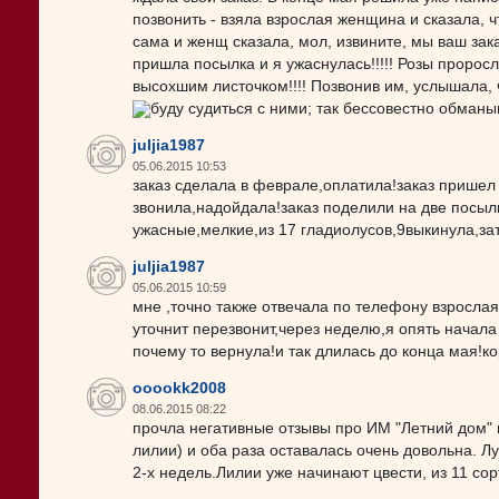
позвонить - взяла взрослая женщина и сказала, ч
сама и женщ сказала, мол, извините, мы ваш зак
пришла посылка и я ужаснулась!!!!! Розы пророс
высохшим листочком!!!! Позвонив им, услышала, чт
буду судиться с ними; так бессовестно обманы
juljia1987
05.06.2015 10:53
заказ сделала в феврале,оплатила!заказ пришел 
звонила,надойдала!заказ поделили на две посыл
ужасные,мелкие,из 17 гладиолусов,9выкинула,зат
juljia1987
05.06.2015 10:59
мне ,точно также отвечала по телефону взрослая
уточнит перезвонит,через неделю,я опять начала
почему то вернула!и так длилась до конца мая!к
ooookk2008
08.06.2015 08:22
прочла негативные отзывы про ИМ "Летний дом" и
лилии) и оба раза оставалась очень довольна. Лу
2-х недель.Лилии уже начинают цвести, из 11 сор