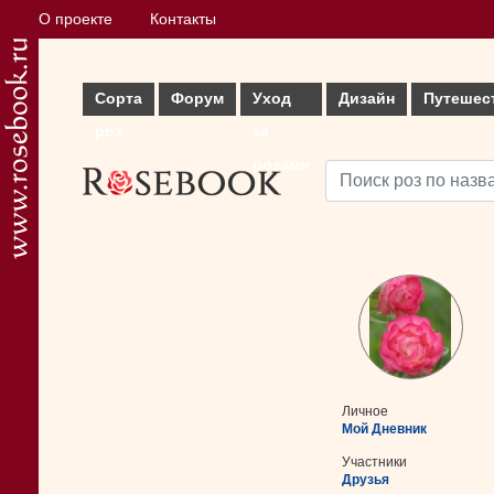
О проекте
Контакты
Сорта
Форум
Уход
Дизайн
Путешес
роз
за
розами
Личное
Мой Дневник
Участники
Друзья