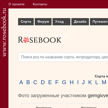
О проекте
Контакты
Сорта
Форум
Уход
Дизайн
Путешес
роз
за
розами
Сорта 
A
B
C
D
E
F
G
H
I
J
K
L
M
Фото загруженные участником
gemgivv
Morgengruss
Morgengruss