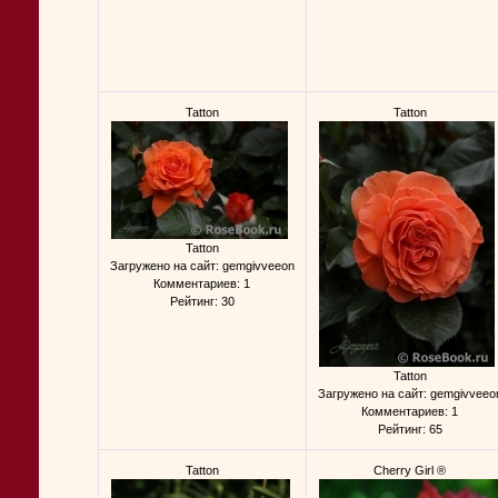
Tatton
Tatton
Tatton
Загружено на сайт: gemgivveeon
Комментариев: 1
Рейтинг: 30
Tatton
Загружено на сайт: gemgivveeo
Комментариев: 1
Рейтинг: 65
Tatton
Cherry Girl ®