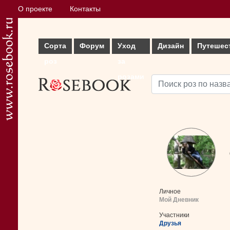
О проекте
Контакты
Сорта
Форум
Уход
Дизайн
Путешес
роз
за
розами
Личное
Мой Дневник
Участники
Друзья