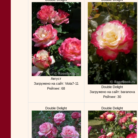
Август
Загружено на сайт: Viola7-11
Double Delight
Рейтинг: 68
Загружено на сайт: baranova
Рейтинг: 30
Double Delight
Double Delight