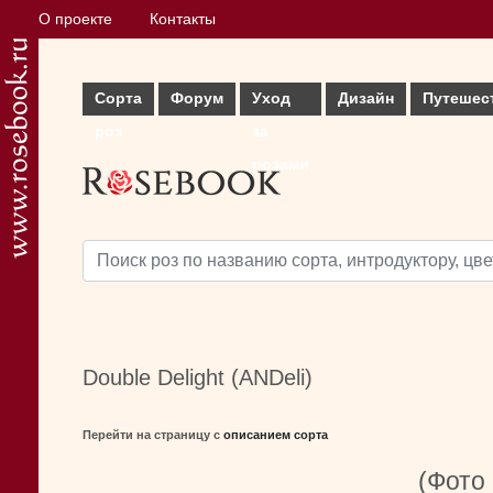
О проекте
Контакты
Сорта
Форум
Уход
Дизайн
Путешес
роз
за
розами
Double Delight (ANDeli)
Перейти на страницу с
описанием сорта
(Фото 