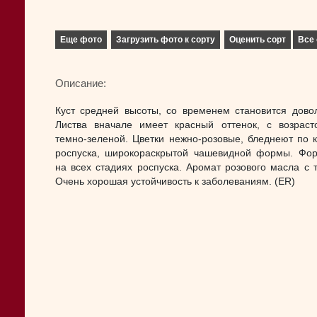
Еще фото
Загрузить фото к сорту
Оценить сорт
Все 
Описание:
Куст средней высоты, со временем становится дово
Листва вначале имеет красный оттенок, с возраст
темно-зеленой. Цветки нежно-розовые, бледнеют по 
роспуска, широкораскрытой чашевидной формы. Фо
на всех стадиях роспуска. Аромат розового масла с
Очень хорошая устойчивость к заболеваниям. (ER)