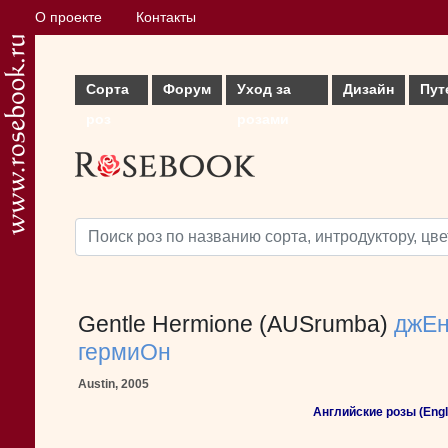
О проекте
Контакты
Сорта
Форум
Уход за
Дизайн
Пут
роз
розами
Gentle Hermione (AUSrumba)
джЕн
гермиОн
Austin, 2005
Английские розы (Engli