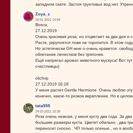
западном скате. Застоя грунтовых вод нет. Утре
Zoya_z
26.01.2021 14:04
Bosca,
27.12.2019
Очень красивая роза, но отцветает за два дня и 
Расти, укрупнятся тоже не торопится. В этом го
Но эстетически GH мне о-очень нравится: свобо
облетание лепестков без тряпочек.
Ещё напрягал аромат животного мускуса! Вот тут
счастливцы)
olichvp
27.12.2019 16:18
У меня растет Gentle Hermione. Очень люблю эту 
конечно, какое-то резкое вкрапление. Но в целом
tata555
24.03.2021 10:39
Роза очень нежная, у меня кусту два года. За два
большие размеры куста. Цветет обильно , два-три
переносит сносно . ЧП только осенью , но я вооб