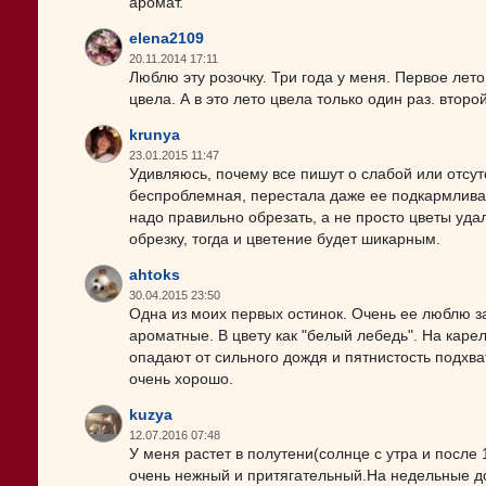
аромат.
elena2109
20.11.2014 17:11
Люблю эту розочку. Три года у меня. Первое лет
цвела. А в это лето цвела только один раз. второй
krunya
23.01.2015 11:47
Удивляюсь, почему все пишут о слабой или отсу
беспроблемная, перестала даже ее подкармливат
надо правильно обрезать, а не просто цветы удал
обрезку, тогда и цветение будет шикарным.
ahtoks
30.04.2015 23:50
Одна из моих первых остинок. Очень ее люблю з
ароматные. В цвету как "белый лебедь". На кар
опадают от сильного дождя и пятнистость подхват
очень хорошо.
kuzya
12.07.2016 07:48
У меня растет в полутени(солнце с утра и после
очень нежный и притягательный.На недельные д