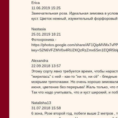
Erica
11.06.2019 15:25
Замечательная роза. Идеальная зимовка в услов
куст. Цветок нежный, изумительный форфоровый о
Nastasia
25.01.2019 18:21
Фотохроника -
https://photos.google.com/share/AF1QipMVMx7
key=S2N6VFZMV0x4RUZKQzRzZmx6Sm1EQlR5bl
Alexandra
22.09.2018 13:57
Этому сорту явно требуется время, чтобы нарасти
"мирилась" с ней - как-то "ни то, ни сё" - блед
мокрыми тряпочками. Но очень хорошо зимовала 
июня, цветение без перерыва! Жаль только, что 
Так что надо учитывать, что и куст широкий, и по
Natalisha13
31.07.2018 15:58
6 зона, Розе второй год, побеги выше 2 метров ,