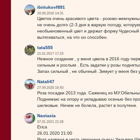
ibiriukovf891
20.09.2016 14:31
Цветок очень красивого цвета - розово-жемчужны
не очень долго (2-3 дня в жаркую погоду, котору
необыкновенный цвет и держат форму.Чудесный з
вытягиваться, на что он способен.
tata555
21.01.2017 17:23
Нежное создание , у меня цвела в 2016 году перв
сильным и рослым . Есть задатки у розы поднятьс
Запах сильный , не обычный .Зимует у меня без у
Natali47
27.09.2020 16:43
Роза посадки 2013 года. Саженец из МУ.Обильны
Поднимаю на опору и укладываю осенью без проб
шелковые. Ничем не болела, растет в полутени.
Nastasia
07.01.2021 21:28
Erica
26.01.2020 21:00
Роза названа в честь геронини пьесы Уильяма Ш