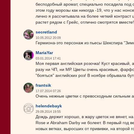
бесподобный аромат, специально посадила под св
этом году морозы как никогда -19, что у нас нон
лично я рассчитывала на более четкий контраст цв
растет рядом с Грейс, отлично смотрятся вместе!
secretland
10.05.2012 20:09
Гермиона-это персонаж из пьесы Шекспира "Зимн
MariaYar
03.01.2014 17:41
Моя первая английская розочка! Куст красивый, а
разу ни ЧП, ни МР. Цветы очень красивые, фар
"бояться" английских роз! В ноябре обрывала бут
frantsik
17.07.2014 07:26
Очень нежные цветки с превосходным сильным 
helendebayk
29.09.2014 19:55
Дождь держит хорошо, в жару цветок не вянет, н
Rose и Abraham Darby не болеет. В первый год в
новых ветках, выросших от прививки, на второй г