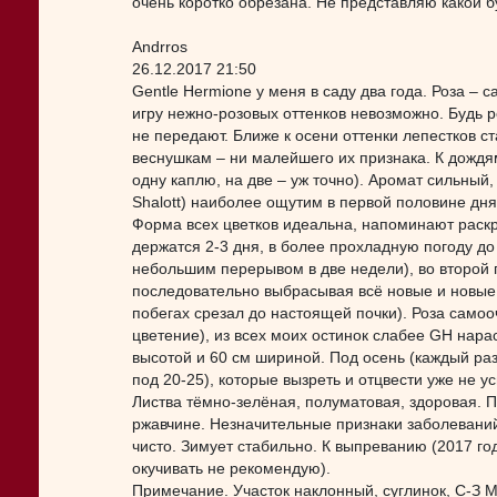
очень коротко обрезана. Не представляю какой б
Andrros
26.12.2017 21:50
Gentle Hermione у меня в саду два года. Роза –
игру нежно-розовых оттенков невозможно. Будь р
не передают. Ближе к осени оттенки лепестков с
веснушкам – ни малейшего их признака. К дождям
одну каплю, на две – уж точно). Аромат сильный,
Shalott) наиболее ощутим в первой половине дня (
Форма всех цветков идеальна, напоминают раск
держатся 2-3 дня, в более прохладную погоду до
небольшим перерывом в две недели), во второй г
последовательно выбрасывая всё новые и новые н
побегах срезал до настоящей почки). Роза само
цветение), из всех моих остинок слабее GH нара
высотой и 60 см шириной. Под осень (каждый раз
под 20-25), которые вызреть и отцвести уже не 
Листва тёмно-зелёная, полуматовая, здоровая. П
ржавчине. Незначительные признаки заболевани
чисто. Зимует стабильно. К выпреванию (2017 го
окучивать не рекомендую).
Примечание. Участок наклонный, суглинок, С-З М