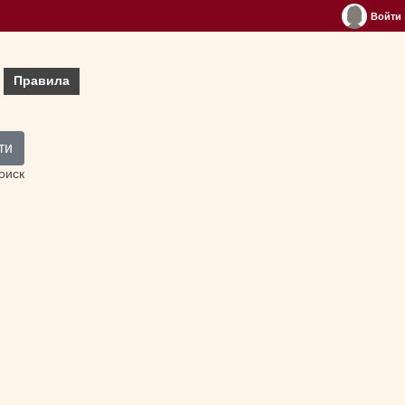
Войти
Правила
ти
оиск