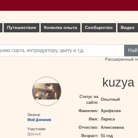
Путешествия
Копилка опыта
Сообщество
Видео
Най
Расширенный п
kuzya
Статус на
Опытный
сайте:
Фамилия:
Арефкова
Личное
Имя:
Лариса
Мой Дневник
Отчество:
Алексеевна
Участники
Друзья
Возраст:
51 год