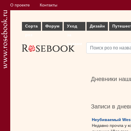
О проекте
Контакты
Сорта
Форум
Уход
Дизайн
Путешес
роз
за
розами
Дневники наши
Записи в днев
Неубиваемый West
Недавно прочла у ко