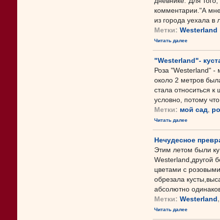
дневнике."Для того,
комментарии."А мне 
из города уехала в ле
Метки:
Westerland
Читать далее
"Westerland"- кус
Роза "Westerland" 
около 2 метров был
стала относиться к 
условно, потому что 
Метки:
мой сад
,
р
Читать далее
Нeчудесное превр
Этим летом были ку
Westerland,другой 
цветами с розовыми
обрезала кусты,выса
абсолютно одинаково
Метки:
Westerland
Читать далее