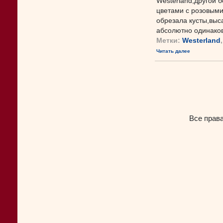
Westerland,другой 
цветами с розовыми
обрезала кусты,выса
абсолютно одинаково
Метки:
Westerland
Читать далее
Все прав