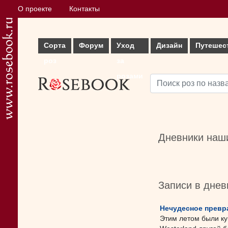
О проекте
Контакты
Сорта
Форум
Уход
Дизайн
Путешес
роз
за
розами
Дневники наши
Записи в днев
Нeчудесное превр
Этим летом были ку