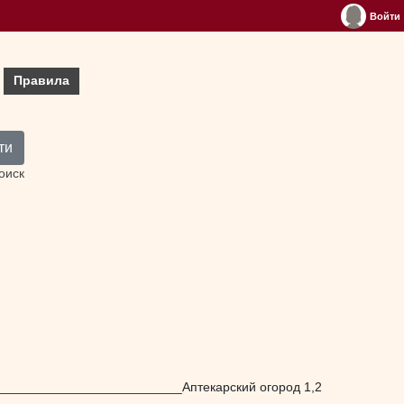
Войти
Правила
ти
оиск
____________________________Аптекарский огород 1,2