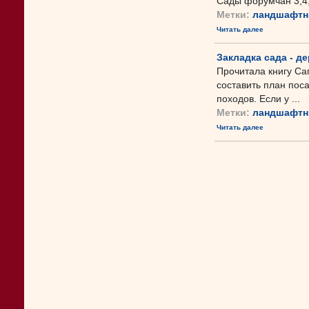
Сады форумчан 3,4
Метки:
ландшафтн
Читать далее
Закладка сада - де
Прочитала книгу Сап
составить план поса
походов. Если у ...
Метки:
ландшафтн
Читать далее