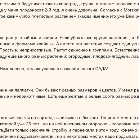
 отлично будут чувствовать виноград , груша, и многие плодово-я
а у меня плодоносят 2-й год, я очень довольна. Согласна с Morskay
тое каким-либо плетистым растением (каким именно-это уже Вам р
де растут хвойные и спиреи. Если убрать все другие растения , то
енью и формами хвойных. А вместе эти растения создают единую 
Простые, неприхотливые. Растут одиночно и группами. Естественн
саду еще много разных растений: огородные, плодово-ягодные, лиа
Николаевна, желаю успеха в создании нового САДА!
ие на лапчатки. Они бывают разных размеров и цветов. У меня ра
вные и неприхотливые. Есть еще желтые и белые сорта разных раз
ретные советы по сортам, выписываю в блокнот. Тенистое место в 
 которой уже 25 лет , но на ней в основном огородно - плодовые по
а.Дети только закончили стройку и переехали в этом году, конечно
частично подсыпали земли , но в некоторых местах надо подсыпать 