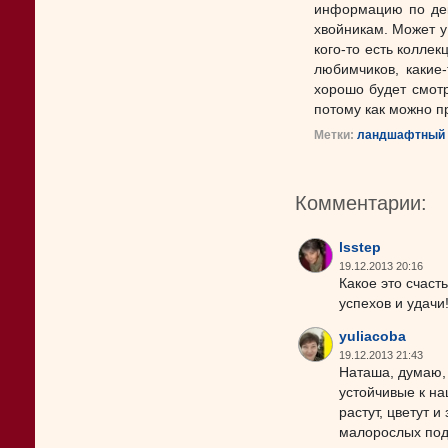
информацию по деко
хвойникам. Может у 
кого-то есть колле
любимчиков, какие
хорошо будет смотр
потому как можно пр
Метки:
ландшафтный 
Комментарии:
lsstep
19.12.2013 20:16
Какое это счаст
успехов и удачи
yuliacoba
19.12.2013 21:43
Наташа, думаю, 
устойчивые к на
растут, цветут 
малорослых под