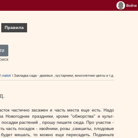
Войти
Правила
ти
оиск
\
natisk
\ Закладка сада - деревья , кустарники, многолетние цветы и т.д.
д.
асток частично засажен и часть места еще есть. Надо
а Новогодние праздники, кроме "обжорства" и культ-
и посадки растений , прошу пишите сюда. Про участок -
ь часть посадок - хвойники, розы ,самшиты, плодовые
 будет мешать, то можно еще пересадить. Подкиньте