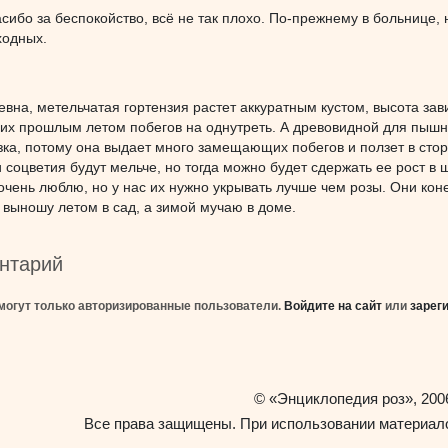
сибо за беспокойство, всё не так плохо. По-прежнему в больнице, н
ходных.
вна, метельчатая гортензия растет аккуратным кустом, высота зав
их прошлым летом побегов на однутреть. А древовидной для пышно
ка, потому она выдает много замещающих побегов и ползет в сторо
соцветия будут мельче, но тогда можно будет сдержать ее рост в 
 очень люблю, но у нас их нужно укрывать лучше чем розы. Они конеч
 выношу летом в сад, а зимой мучаю в доме.
нтарий
могут только авторизированные пользователи.
Войдите на сайт
или
зарег
«Энциклопедия роз»
©
, 200
Все права защищены. При использовании материало