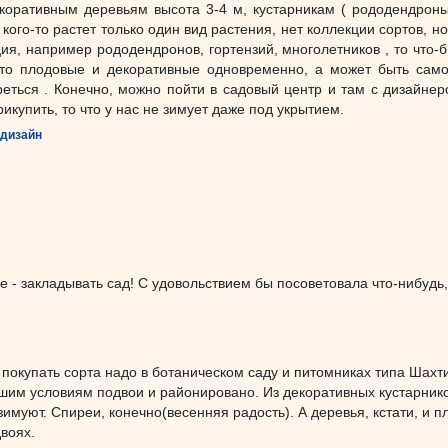
ративным деревьям высота 3-4 м, кустарникам ( рододендроны, 
кого-то растет только один вид растения, нет коллекции сортов, н
кция, например рододендронов, гортензий, многолетников , то что
-то плодовые и декоративные одновременно, а может быть самое
еться . Конечно, можно пойти в садовый центр и там с дизайнеро
икупить, то что у нас не зимует даже под укрытием.
дизайн
ье - закладывать сад! С удовольствием бы посоветовала что-нибудь
!
покупать сорта надо в ботаническом саду и питомниках типа Шахти
шим условиям подвои и районировано. Из декоративных кустарнико
и зимуют. Спиреи, конечно(весенняя радость). А деревья, кстати, и
воях.