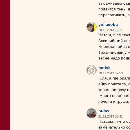
высаживаем сад 
появится тень, 
пересаживать, в
yuliacoba
20.12.2013 12:11
Наташ, я смеюсь,
Ассирийский дол
Японская айва о
Травянистый у м
весне надо подк
natisk
20.12.2013 12:53
Юля, а где брал
айву почитала, 
корня, ни разу 
,много не обраб
яблони и груши.
bulax
21.12.2013 12:41
Наташа, я что е
замечательно со