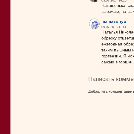
03.07.2014 14:23
Наташенька, спа
выезжаю, на вы
mamasonya
09.07.2015 11:41
Наталья Николае
обрезку отцветш
ежегодная обрез
таким пышным и 
гортензии. Я их
сажаю в горшки,
Написать комме
Добавлять комментарии 