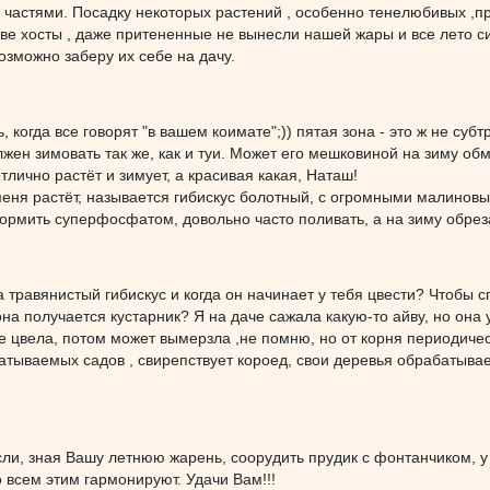
частями. Посадку некоторых растений , особенно тенелюбивых ,пр
две хосты , даже притененные не вынесли нашей жары и все лето с
озможно заберу их себе на дачу.
 когда все говорят "в вашем коимате";)) пятая зона - это ж не субт
жен зимовать так же, как и туи. Может его мешковиной на зиму об
тлично растёт и зимует, а красивая какая, Наташ!
еня растёт, называется гибискус болотный, с огромными малинов
ормить суперфосфатом, довольно часто поливать, а на зиму обрезат
а травянистый гибискус и когда он начинает у тебя цвести? Чтобы 
она получается кустарник? Я на даче сажала какую-то айву, но она 
не цвела, потом может вымерзла ,не помню, но от корня периодиче
атываемых садов , свирепствует короед, свои деревья обрабатываем
сли, зная Вашу летнюю жарень, соорудить прудик с фонтанчиком, у
 всем этим гармонируют. Удачи Вам!!!