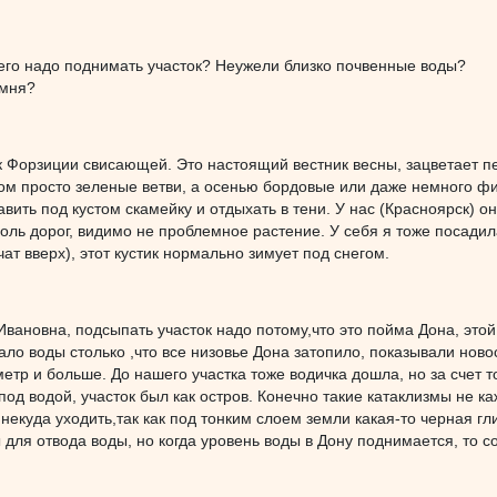
его надо поднимать участок? Неужели близко почвенные воды?
амня?
 Форзиции свисающей. Это настоящий вестник весны, зацветает пе
ом просто зеленые ветви, а осенью бордовые или даже немного фио
вить под кустом скамейку и отдыхать в тени. У нас (Красноярск) она
доль дорог, видимо не проблемное растение. У себя я тоже посад
чат вверх), этот кустик нормально зимует под снегом.
Ивановна, подсыпать участок надо потому,что это пойма Дона, этой
ало воды столько ,что все низовье Дона затопило, показывали нов
етр и больше. До нашего участка тоже водичка дошла, но за счет т
под водой, участок был как остров. Конечно такие катаклизмы не к
й некуда уходить,так как под тонким слоем земли какая-то черная гл
для отвода воды, но когда уровень воды в Дону поднимается, то со