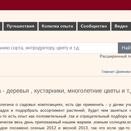
Путешествия
Копилка опыта
Сообщество
Видео
Най
Расширенный п
Главная
\
Дневники
 - деревья , кустарники, многолетние цветы и т.
пегина о садовых композициях, есть где применить - у дочки уч
адок и подорбрать ассортимент растений, будет чем заняться н
го-то есть опыт как положительный ,так и отрицательный подбора 
тически весь день припекаемый нашим жарким ,южным солнцем,ест
одое посажено осенью 2012 и весной 2013, так что если где-то