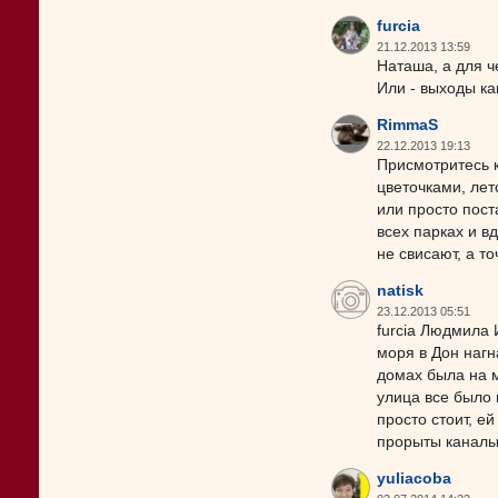
furcia
21.12.2013 13:59
Наташа, а для ч
Или - выходы к
RimmaS
22.12.2013 19:13
Присмотритесь к
цветочками, лет
или просто поста
всех парках и в
не свисают, а то
natisk
23.12.2013 05:51
furcia Людмила 
моря в Дон нагн
домах была на м
улица все было 
просто стоит, е
прорыты каналы 
yuliacoba