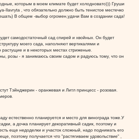
годные, которым в моем климате будет холодновато))) Груши
a-Ilavryta , что обязательно должно быть тенистое местечко
ешать) В общем -выбор огромен,удачи Вам в создании сада!
 будет самодостаточный сад спирей и хвойных. Он будет
структуру моего сада, наполняют вертикалями и
о растущие и в некоторых местах стриженые.
ны, розы - я занимаюсь своим садом и радуюсь тому, что он
стут Тэйнджерин - оранжевая и Литл принцесс - розовая.
меров.
саду естественно планируется и место для винограда тоже.У
садки, а дочка планирует декоративный садик, поэтому и
 есть еще недоделки и участок сложный, надо поднимать его
еще, поэтому получается что "растягиваем удовольствие" ,