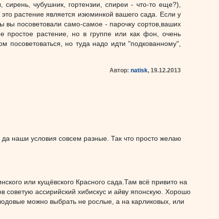
сирень, чубушник, гортензии, спиреи - что-то еще?),
о это растение является изюминкой вашего сада. Если у
-бы вы посоветовали само-самое - парочку сортов,ваших
 простое растение, но в группе или как фон, очень
м посоветоваться, но туда надо идти "подкованному",
Автор:
natisk
, 19.12.2013
, да наши условия совсем разные. Так что просто желаю
нского или кущёвского Красного сада.Там всё привито на
в советую ассирийский хибискус и айву японскую. Хорошо
 плодовые можно выбрать не рослые, а на карликовых, или