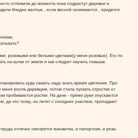
осто отложили до момента пока подрастут деревья и
идели бледно желтые , если весной оклемаются , придется
ропики.
матыаать?
ыми, розовыми или белыми цветами(у меня розовые). Его по
ь на кулак от земли и как следует окучить повыше.
спланировать куда сажать надо знать время цветения. Про
у меня росла деревцем, потом стала пускать отростки от
ски пробиваются ростки. На даче - прямо руки опускаются
, да что толку, он летит с соседних участков, пропадают
 пруда отлично смотрится манжетка, и папортник, и розы