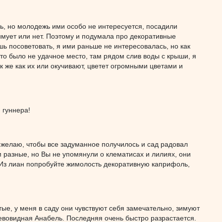
, но молодежь ими особо не интересуется, посадили
зимует или нет. Поэтому и подумала про декоративные
шь посоветовать, я ими раньше не интересовалась, но как
то было не удачное место, там рядом слив воды с крыши, я
ак же как их или окучивают, цветет огромными цветами и
 гуннера!
 желаю, чтобы все задуманное получилось и сад радовал
м разные, но Вы не упомянули о клематисах и лилиях, они
 Из лиан попробуйте жимолость декоративную каприфоль,
ые, у меня в саду они чувствуют себя замечательно, зимуют
евовидная Анабель. Последняя очень быстро разрастается.