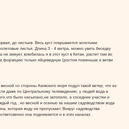
рвая, до листьев. Весь куст покрывается золотыми
летовые листья. Длина 3 - 4 метра, можно увить беседку
 не зимует, влюбилась я в этот куст в Китае, растет там во
ила форзицию только яйцевидную (ростом поменьше и ветви
 весной со стороны Азовского моря подул такой ветер, что из
ости даже по Центральному телевидению, у людей вода в
ого,что было насыпано,не затопило, а соседние участки и
аждый год , но весной и осенью за нашим садоводством вода
ина, которая воду не пропускает. Вокруг садоводства
ответсвенно она поднимается и в этих каналах .