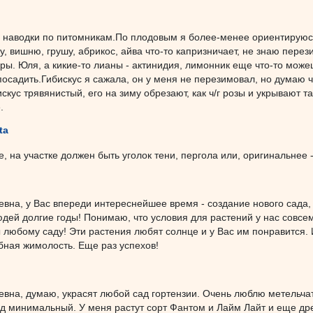
а наводки по питомникам.По плодовым я более-менее ориентируюсь
у, вишню, грушу, абрикос, айва что-то капризничает, не знаю пере
ры. Юля, а кикие-то лианы - актинидия, лимонник еще что-то може
осадить.Гибискус я сажала, он у меня не перезимовал, но думаю ч
скус трявянистый, его на зиму обрезают, как ч/г розы и укрывают т
.
ta
, на участке должен быть уголок тени, пергола или, оригинальнее -
вна, у Вас впереди интереснейшее время - создание нового сада,
юдей долгие годы! Понимаю, что условия для растений у нас совсе
 любому саду! Эти растения любят солнце и у Вас им понравится.
бная жимолость. Еще раз успехов!
вна, думаю, украсят любой сад гортензии. Очень люблю метельчат
од минимальный. У меня растут сорт Фантом и Лайм Лайт и еще др