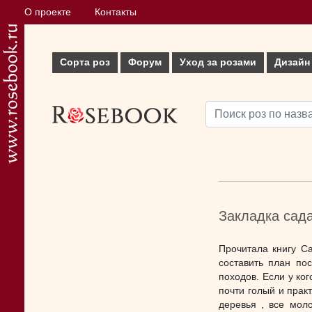
О проекте
Контакты
Сорта роз
Форум
Уход за розами
Дизайн
Закладка сада
Прочитала книгу Са
составить план пос
походов. Если у ко
почти голый и прак
деревья , все мол