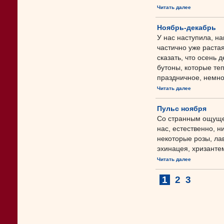
Читать далее
Ноябрь-декабрь
У нас наступила, на
частично уже раст
сказать, что осень
бутоны, которые те
праздничное, немног
Читать далее
Пульс ноября
Со странным ощущен
нас, естественно, ни
некоторые розы, ла
эхинацея, хризантем
Читать далее
1
2
3