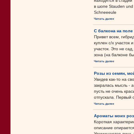
находятся в стадии
в шопе Stauden und
Schneeeule
Читать далее
С балкона на поле
Привет всем, гибри
куплен с/х участок
участок. Это не сад
зона (на балконе бы
Читать далее
Розы из семян, мо
Увидев как-то на св
закралась мысль - а
пусть не очень крас
отпускала. Первый о
Читать далее
Ароматы моих роз
Короткая характери
описание опирается
Упоминаются лишь т