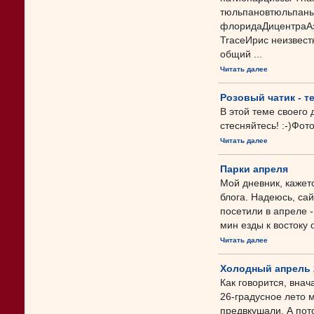
тюльпановтюльпаны 
флоридаДицентраАз
TraceИрис неизвес
общий ...
Читать далее
Розовый чатик - т
В этой теме своего 
стесняйтесь! :-)Фот
Читать далее
Парки апреля
Мой дневник, кажетс
блога. Надеюсь, сай
посетили в апреле 
мин езды к востоку о
Читать далее
Холодный апрель 
Как говорится, внач
26-градусное лето 
предвкушали. А пот