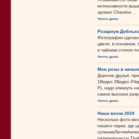
интенсивности выше 
аромат Chandos ...
Читать далее
Розариум Добльхо
Фотографии сделаны
цвели, в основном,
и чайники стояли по
Читать далее
Мои розы в начале
Дорогие друзья, пр
1Видео 2Видео 3Чер
P), надо кликнуть н
самое высокое разр
Читать далее
Наша весна 2019
Несколько фото вес
нашего парка, где 
суланжаЛютикАнемо
патионарциссы Tha