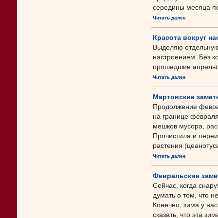
середины месяца пог
Читать далее
Красота вокруг на
Выделяю отдельную 
настроением. Без к
прошедшие апрельс
Читать далее
Мартовские заметк
Продолжение феврал
на границе февраля
мешков мусора, рас
Прочистила и пере
растения (цеанотусы
Читать далее
Февральские замет
Сейчас, когда снару
думать о том, что 
Конечно, зима у нас
сказать, что эта зим