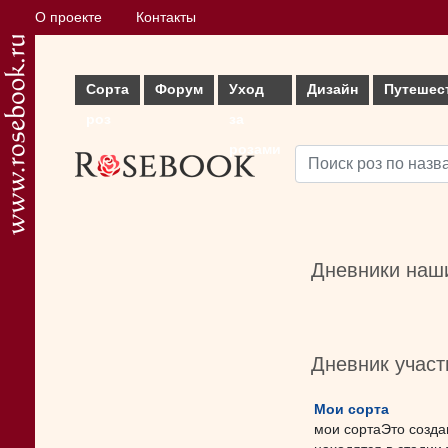
О проекте
Контакты
Сорта
Форум
Уход
Дизайн
Путешес
роз
за
розами
Дневники наши
Дневник учас
Мои сорта
мои сортаЭто созда