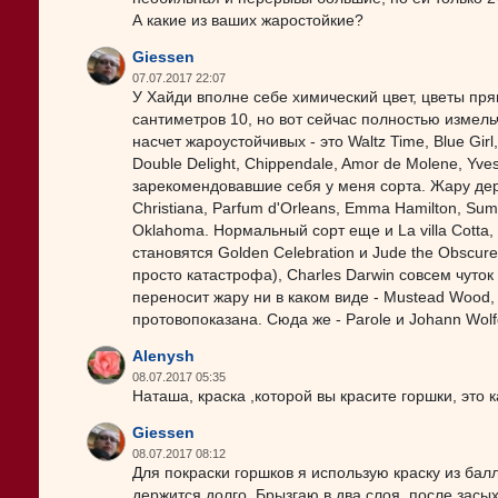
А какие из ваших жаростойкие?
Giessen
07.07.2017 22:07
У Хайди вполне себе химический цвет, цветы пря
сантиметров 10, но вот сейчас полностью измельч
насчет жароустойчивых - это Waltz Time, Blue Girl, P
Double Delight, Chippendale, Amor de Molene, Yve
зарекомендовавшие себя у меня сорта. Жару держ
Christiana, Parfum d'Orleans, Emma Hamilton, Summ
Oklahoma. Нормальный сорт еще и La villa Cott
становятся Golden Celebration и Jude the Obscur
просто катастрофа), Charles Darwin совсем чуток 
переносит жару ни в каком виде - Mustead Wood, M
протовопоказана. Сюда же - Parole и Johann Wolf
Alenysh
08.07.2017 05:35
Наташа, краска ,которой вы красите горшки, это 
Giessen
08.07.2017 08:12
Для покраски горшков я использую краску из баллон
держится долго. Брызгаю в два слоя, после зас