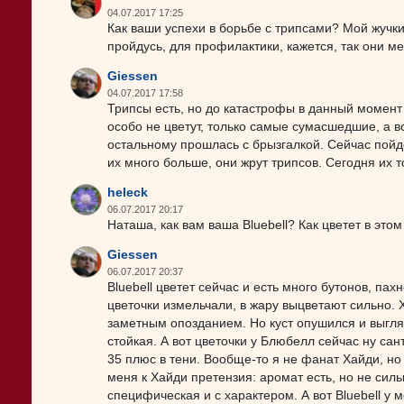
04.07.2017 17:25
Как ваши успехи в борьбе с трипсами? Мой жучки
пройдусь, для профилактики, кажется, так они м
Giessen
04.07.2017 17:58
Трипсы есть, но до катастрофы в данный момент
особо не цветут, только самые сумасшедшие, а в
остальному прошлась с брызгалкой. Сейчас пойдет
их много больше, они жрут трипсов. Сегодня их 
heleck
06.07.2017 20:17
Наташа, как вам ваша Bluebell? Как цветет в это
Giessen
06.07.2017 20:37
Bluebell цветет сейчас и есть много бутонов, пах
цветочки измельчали, в жару выцветают сильно. 
заметным опозданием. Но куст опушился и выгляд
стойкая. А вот цветочки у Блюбелл сейчас ну сант
35 плюс в тени. Вообще-то я не фанат Хайди, но 
меня к Хайди претензия: аромат есть, но не силь
специфическая и с характером. А вот Bluebell у 