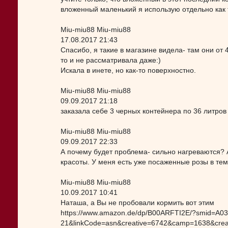
вложенный маленький я использую отдельно как 
Miu-miu88 Miu-miu88
17.08.2017 21:43
Спасибо, я такие в магазине видела- там они от 
то и не рассматривала даже:)
Искала в инете, но как-то поверхностно.
Miu-miu88 Miu-miu88
09.09.2017 21:18
заказала себе 3 черных контейнера по 36 литров
Miu-miu88 Miu-miu88
09.09.2017 22:33
А почему будет проблема- сильно нагреваются? А 
красоты. У меня есть уже посаженные розы в те
Miu-miu88 Miu-miu88
10.09.2017 10:41
Наташа, а Вы не пробовали кормить вот этим
https://www.amazon.de/dp/B00ARFTI2E/?smid=A
21&linkCode=asn&creative=6742&camp=1638&cre