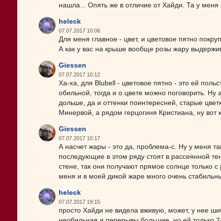
нашла... Опять же в отличие от Хайди. Та у мен
heleck
07.07.2017 10:06
Для меня главное - цвет, и цветовое пятно покру
А как у вас на крыше вообще розы жару выдержив
Giessen
07.07.2017 10:12
Ха-ха, для Blubell - цветовое пятно - это ей пол
обильной, тогда и о цвете можно поговорить. Ну
дольше, да и оттенки поинтересней, старые цветк
Минервой, а рядом герцогиня Кристиана, ну вот 
Giessen
07.07.2017 10:17
А насчет жары - это да, проблема-с. Ну у меня т
последующие в этом ряду стоят в рассеянной тен
стене, так они получают прямое солнце только с 
меня и в моей дикой жаре много очень стабильны
heleck
07.07.2017 19:15
просто Хайди не видела вживую, может, у нее шиб
необильная и перерывы большие, но ей только 2-й