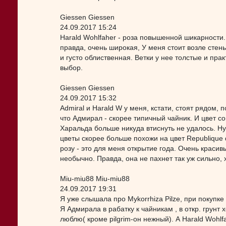
Giessen Giessen
24.09.2017 15:24
Harald Wohlfaher - роза повышенной шикарности.
правда, очень широкая, У меня стоит возле стен
и густо облиственная. Ветки у нее толстые и пра
выбор.
Giessen Giessen
24.09.2017 15:32
Admiral и Harald W у меня, кстати, стоят рядом, 
что Адмирал - скорее типичный чайник. И цвет с
Харальда больше никуда втиснуть не удалось. Ну
цветы скорее больше похожи на цвет Republique d
розу - это для меня открытие года. Очень краси
необычно. Правда, она не пахнет так уж сильно, 
Miu-miu88 Miu-miu88
24.09.2017 19:31
Я уже слышала про Mykorrhiza Pilze, при покупке 
Я Адмирала в рабатку к чайникам , в откр. грунт
люблю( кроме pilgrim-он нежный). А Harald Wohlf