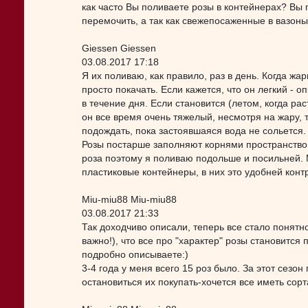
как часто Вы поливаете розы в контейнерах? Вы п
перемочить, а так как свежепосаженные в вазоны,
Giessen Giessen
03.08.2017 17:18
Я их поливаю, как правило, раз в день. Когда жа
просто покачать. Если кажется, что он легкий - 
в течение дня. Если становится (летом, когда ра
он все время очень тяжелый, несмотря на жару, 
подождать, пока застоявшаяся вода не сольется.
Розы постарше заполняют корнями пространство 
роза поэтому я поливаю подольше и посильней. 
пластиковые контейнеры, в них это удобней конт
Miu-miu88 Miu-miu88
03.08.2017 21:33
Так доходчиво описали, теперь все стало понятн
важно!), что все про "характер" розы становится
подробно описываете:)
3-4 года у меня всего 15 роз было. За этот сезо
остановиться их покупать-хочется все иметь сорта