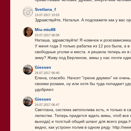
Svetlana_f
13.07.2017 10:53
Здравствуйте, Наталья. А подскажите как у вас о
Miu-miu88
23.07.2017 06:58
Наташа, здравствуйте! Я новичок и розозависимая
У меня года 3 только рабатка из 12 роз была, а в
свободные уголки и места. я решила теперь их в 
зиму? Живу под Берлином, зимы у нас почти один
Giessen
24.07.2017 06:40
Елена, спасибо. Начсет "грюне даумен" не очень
своими розами, ну или хотя бы туда попадает уд
удобряют.
Giessen
24.07.2017 06:47
Светлана, система автополива есть, я только в с
лепестки. Теперь придется ждать зимы, чтоб все 
выхода) и толстый общий шланг для всего ряда.Н
видно, как устроен полив в одном ряду: http://www.