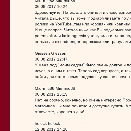
Miu-miu88 Miu-miu88
06.08.2017 10:24
Здравствуйте, Наташа, это опять я и сново вопро
Читала Выше, что вы тоже "подкармливаете по л
ролики на YouTube..там или коровяк или крапиву
И еще вопрос. Читала ниже как Вы подкармливаете
patentkali или kalimagnesia уже купила и вчера п
нельзя ли eisenduenger порошком или гранулами, 
Giessen Giessen
06.08.2017 12:47
У меня под "моим садом" было очень долгое и по
исчез, а с ним и текст. Теперь сад вернулся, а 
найти для этого время, надеюсь, у вас не срочно
Miu-miu88 Miu-miu88
06.08.2017 15:19
Нет, не срочно, конечно, но очень интересно.Про
магазинов... и мне понятно и доступно купить. А
отвечаете, хорошего дня!
heleck heleck
12.08.2017 14:26