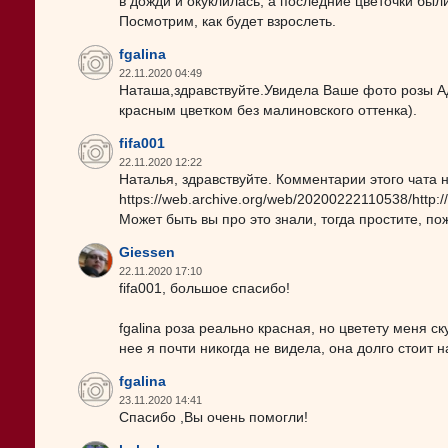
в дожди и окуклилась, а последние цветочки был
Посмотрим, как будет взрослеть.
fgalina
22.11.2020 04:49
Наташа,здравствуйте.Увидела Ваше фото розы А
красным цветком без малиновского оттенка).
fifa001
22.11.2020 12:22
Наталья, здравствуйте. Комментарии этого чата 
https://web.archive.org/web/20200222110538/http://
Может быть вы про это знали, тогда простите, по
Giessen
22.11.2020 17:10
fifa001, большое спасибо!
fgalina роза реально красная, но цветету меня ск
нее я почти никогда не видела, она долго стоит 
fgalina
23.11.2020 14:41
Спасибо ,Вы очень помогли!