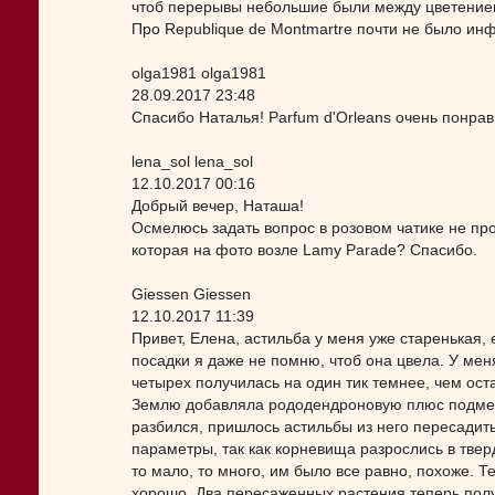
чтоб перерывы небольшие были между цветение
Про Republique de Montmartre почти не было инф
olga1981 olga1981
28.09.2017 23:48
Спасибо Наталья! Parfum d'Orleans очень понрав
lena_sol lena_sol
12.10.2017 00:16
Добрый вечер, Наташа!
Осмелюсь задать вопрос в розовом чатике не про
которая на фото возле Lamy Parade? Спасибо.
Giessen Giessen
12.10.2017 11:39
Привет, Елена, астильба у меня уже старенькая, 
посадки я даже не помню, чтоб она цвела. У мен
четырех получилась на один тик темнее, чем ост
Землю добавляла рододендроновую плюс подмешал
разбился, пришлось астильбы из него пересадит
параметры, так как корневища разрослись в тве
то мало, то много, им было все равно, похоже. Т
хорошо. Два пересаженных растения теперь полу