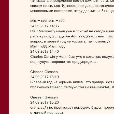
так сказать определенно насчет компактности. Mo
совсем не сильно. Из неостинок для горшка очень
мгновенными повторами, жару держит на 5++, цв
Miu-miu88 Miu-miu88
24.09.2017 14:35
Clair Marshall у меня уже в списке! не сегодня-за
рабатку пойдут, туда же Admiral-давно к ним при
вопрос, в первый год не кормить, так помоему?
Miu-miu88 Miu-miu88
24.09.2017 14:40
Charles Darwin у меня был уже в хотелках-подума
пересунуть...хорошо,что предупредила.
Giessen Giessen
24.09.2017 15:19
В первый год не кормить ничем, это правда. Доя
https://www.amazon.de/Mykorrhiza-Pilze-David-Aust
Giessen Giessen
24.09.2017 15:20
опять сайт не пропускает немецкие буквы - короче
отличный препарат.