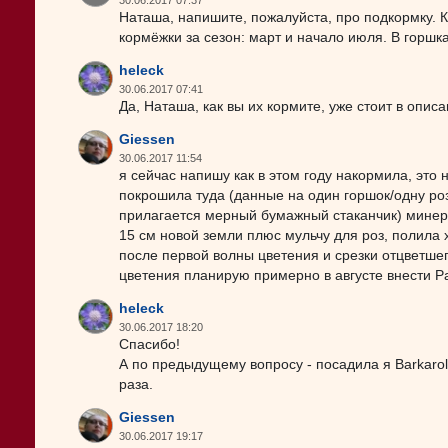
30.06.2017 07:37
Наташа, напишите, пожалуйста, про подкормку. Ка
кормёжки за сезон: март и начало июля. В горшк
heleck
30.06.2017 07:41
Да, Наташа, как вы их кормите, уже стоит в опис
Giessen
30.06.2017 11:54
я сейчас напишу как в этом году накормила, это
покрошила туда (данные на один горшок/одну роз
прилагается мерный бумажный стаканчик) минера
15 см новой земли плюс мульчу для роз, полила 
после первой волны цветения и срезки отцветшег
цветения планирую примерно в августе внести Pate
heleck
30.06.2017 18:20
Спасибо!
А по предыдущему вопросу - посадила я Barkarole
раза.
Giessen
30.06.2017 19:17