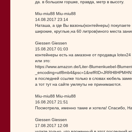
да. в большом горшке, правда, метр в высоту.
Miu-miu88 Miu-miu88
14.08.2017 23:14
Наташа, а где Вы вазоны(контейнеры) покупаете в
широкие, круглые,на 60 литров(много места заним
Giessen Giessen
15.08.2017 01:03
контейнеры есть на амазоне от продавца lotex24
или это:
https://www.amazon.de/Liter-Blumenkuebel-Blumen
_encoding=utf8mb4&psc=1&refRID=JRRH8HPM
в последней ссылке только в словах кюбель заме
а тот тут на сайте умляуты не принимаются.
Miu-miu88 Miu-miu88
16.08.2017 21:51
Посмотрела, именно такие и хотела! Спасибо, Н
Giessen Giessen
17.08.2017 12:08
учтите только, что вложенный в этот последний 