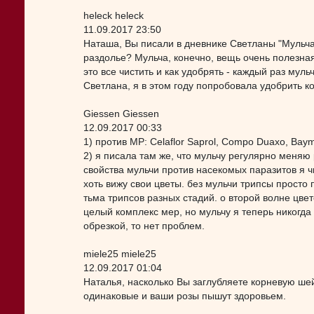
heleck heleck
11.09.2017 23:50
Наташа, Вы писали в дневнике Светланы "Мульча
раздолье? Мульча, конечно, вещь очень полезная,
это все чистить и как удобрять - каждый раз муль
Светлана, я в этом году попробовала удобрить ко
Giessen Giessen
12.09.2017 00:33
1) против МР: Celaflor Saprol, Compo Duaxo, Bay
2) я писала там же, что мульчу регулярно меняю 
свойства мульчи против насекомых паразитов я ч
хоть вижу свои цветы. без мульчи трипсы просто 
тьма трипсов разных стадий. о второй волне цве
целый комплекс мер, но мульчу я теперь никогда 
обрезкой, то нет проблем.
miele25 miele25
12.09.2017 01:04
Наталья, насколько Вы заглубляете корневую шей
одинаковые и ваши розы пышут здоровьем.