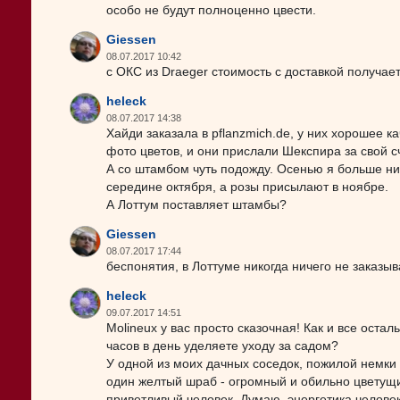
особо не будут полноценно цвести.
Giessen
08.07.2017 10:42
с ОКС из Draeger стоимость с доставкой получает
heleck
08.07.2017 14:38
Хайди заказала в pflanzmich.de, у них хорошее 
фото цветов, и они прислали Шекспира за свой сч
А со штамбом чуть подожду. Осенью я больше нич
середине октября, а розы присылают в ноябре.
А Лоттум поставляет штамбы?
Giessen
08.07.2017 17:44
беспонятия, в Лоттуме никогда ничего не заказыва
heleck
09.07.2017 14:51
Molineux у вас просто сказочная! Как и все остал
часов в день уделяете уходу за садом?
У одной из моих дачных соседок, пожилой немки Р
один желтый шраб - огромный и обильно цветущий
приветливый человек. Думаю, энергетика человек