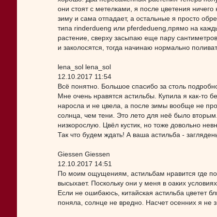
они стоят с метелками, я после цветения ничего 
зиму и сама отпадает, а остальные я просто обр
типа rinderdueng или pferdedueng,прямо на кажд
растение, сверху засыпаю еще пару сантиметров 
и заколосятся, тогда начинаю нормально поливат
lena_sol lena_sol
12.10.2017 11:54
Всё понятно. Большое спасибо за столь подробно
Мне очень нравятся астильбы. Купила я как-то бе
наросла и не цвела, а после зимы вообще не про
солнца, чем тени. Это лето для неё было вторым.
низкорослую. Цвёл кустик, но тоже довольно невн
Так что будем ждать! А ваша астильба - загляден
Giessen Giessen
12.10.2017 14:51
По моим ощущениям, астильбам нравится где посу
высыхает. Поскольку они у меня в оаких условия
Если не ошибаюсь, китайская астильба цветет бли
поняла, солнце не вредно. Насчет осенних я не 