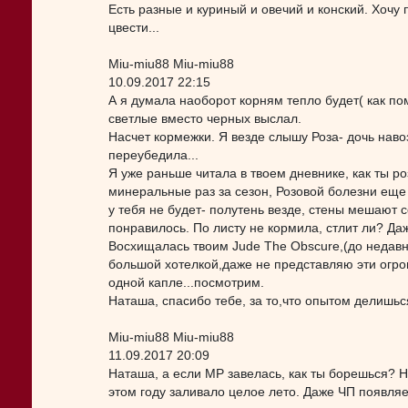
Есть разные и куриный и овечий и конский. Хочу
цвести...
Miu-miu88 Miu-miu88
10.09.2017 22:15
А я думала наоборот корням тепло будет( как пом
светлые вместо черных выслал.
Насчет кормежки. Я везде слышу Роза- дочь навоз
переубедила...
Я уже раньше читала в твоем дневнике, как ты ро
минеральные раз за сезон, Розовой болезни еще н
у тебя не будет- полутень везде, стены мешают с
понравилось. По листу не кормила, стлит ли? Даж
Восхищалась твоим Jude The Obscure,(до недавне
большой хотелкой,даже не представляю эти огром
одной капле...посмотрим.
Наташа, спасибо тебе, за то,что опытом делишься
Miu-miu88 Miu-miu88
11.09.2017 20:09
Наташа, а если МР завелась, как ты борешься? Н
этом году заливало целое лето. Даже ЧП появляет