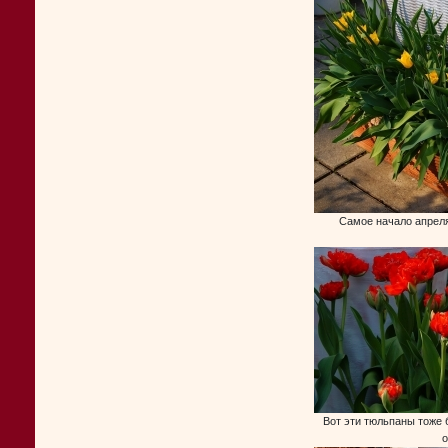
Самое начало апрел
Вот эти тюльпаны тоже
о