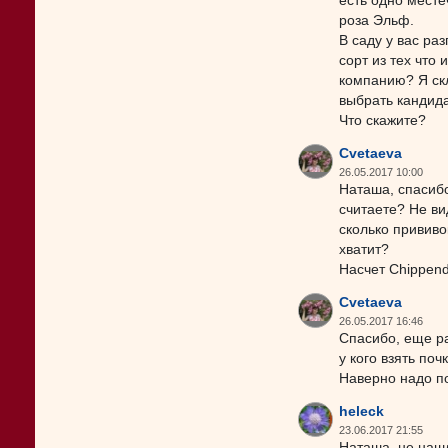
есть одно месте
роза Эльф.
В саду у вас ра
сорт из тех что
компанию? Я скл
выбрать кандида
Что скажите?
Cvetaeva
26.05.2017 10:00
Наташа, спасибо
считаете? Не ви
сколько привив
хватит?
Насчет Chippend
Cvetaeva
26.05.2017 16:46
Спасибо, еще ра
у кого взять поч
Наверно надо п
heleck
23.06.2017 21:55
Наташа, не нашл