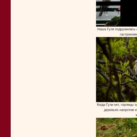
Наша Гуля подружилась с
гастроном
Когда Гули нет, горлицы 
деревьях напротив и