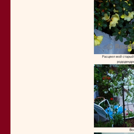
Расцвел мой старый
рододендро
Вс