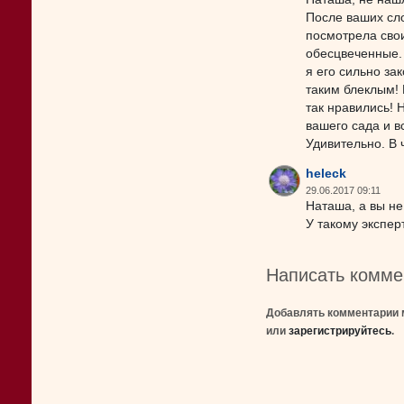
После ваших сло
посмотрела свои
обесцвеченные.
я его сильно за
таким блеклым!
так нравились! 
вашего сада и в
Удивительно. В 
heleck
29.06.2017 09:11
Наташа, а вы не
У такому эксперт
Написать комме
Добавлять комментарии 
или
зарегистрируйтесь
.