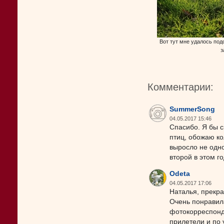
Вот тут мне удалось под
з
Комментарии:
SummerSong
04.05.2017 15:46
Спасибо. Я бы с
птиц, обожаю к
выросло не одно
второй в этом г
Odeta
04.05.2017 17:06
Наталья, прекр
Очень понравил
фотокорреспонд
прилетели и по 