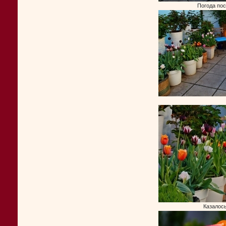
Погода по
Казалось