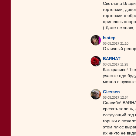
Светлана Влади
гортензии, дице
гортензии я обр
пришлось попрощ
( Даже не знаю,
lsstep
06.05.2017 21:10
Отличный репор
BARHAT
08.05.2017 11:25
Как красиво! Тю
участке оде буд
можно в нужные 
Giessen
08.05.2017 12:34
Спасибо! BARHAT
срезать зелень,
следующий год ц
горшки с пожелт
этом плюс выращ
их никто не вид