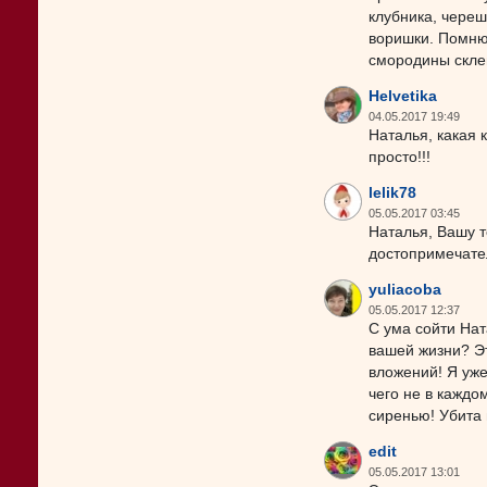
клубника, череш
воришки. Помню,
смородины склев
Helvetika
04.05.2017 19:49
Наталья, какая 
просто!!!
lelik78
05.05.2017 03:45
Наталья, Вашу т
достопримечател
yuliacoba
05.05.2017 12:37
С ума сойти Нат
вашей жизни? Эт
вложений! Я уже
чего не в каждо
сиренью! Убита 
edit
05.05.2017 13:01