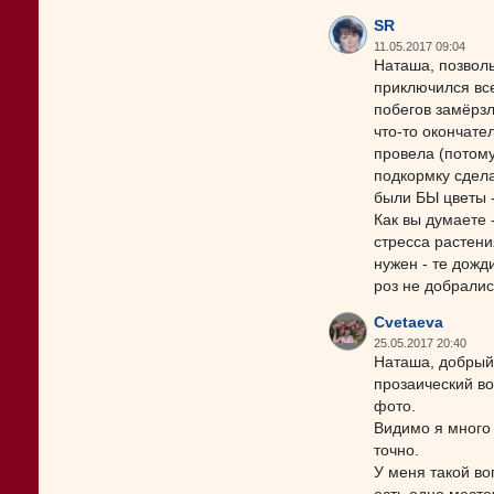
SR
11.05.2017 09:04
Наташа, позволь
приключился все
побегов замёрзл
что-то окончате
провела (потому
подкормку сдела
были БЫ цветы -
Как вы думаете 
стресса растени
нужен - те дожд
роз не добралис
Cvetaeva
25.05.2017 20:40
Наташа, добрый 
прозаический во
фото.
Видимо я много 
точно.
У меня такой во