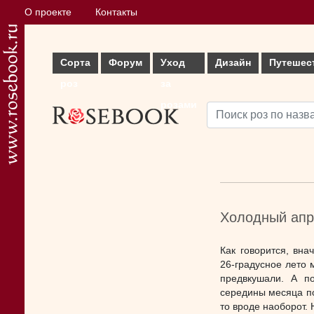
О проекте
Контакты
Сорта
Форум
Уход
Дизайн
Путешес
роз
за
розами
Холодный апр
Как говорится, вна
26-градусное лето 
предвкушали. А п
середины месяца по
то вроде наоборот. Н