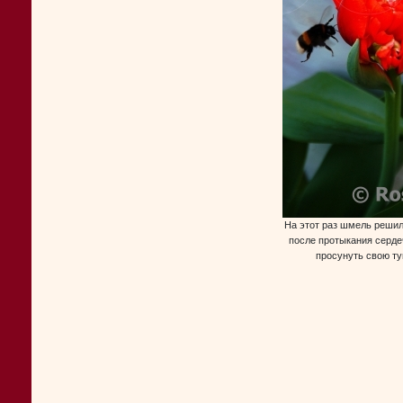
На этот раз шмель решил
после протыкания серде
просунуть свою ту