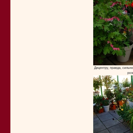
Дицентру, правда, сильно
роз