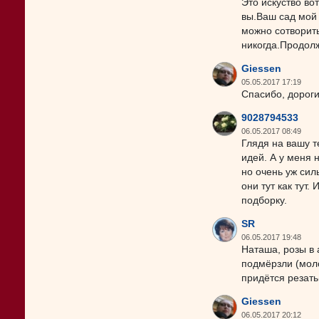
Это искуство во
вы.Ваш сад мой
можно сотворить
никогда.Продолж
Giessen
05.05.2017 17:19
Спасибо, дороги
9028794533
06.05.2017 08:49
Глядя на вашу т
идей. А у меня 
но очень уж сил
они тут как тут
подборку.
SR
06.05.2017 19:48
Наташа, розы в 
подмёрзли (моло
придётся резать
Giessen
06.05.2017 20:12