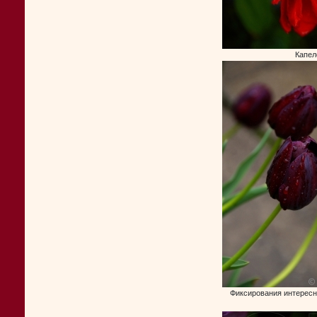
Капел
Фиксирования интересн