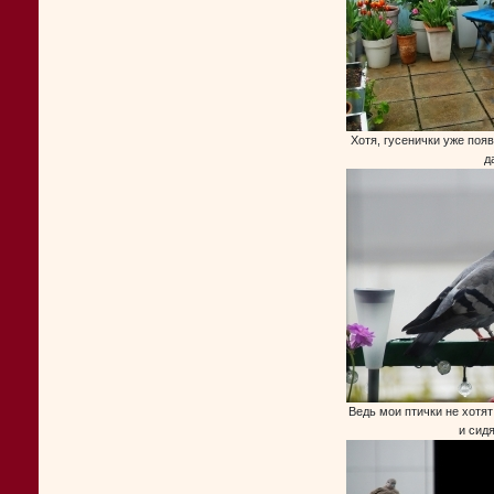
Хотя, гусенички уже появ
д
Ведь мои птички не хотят
и сидя