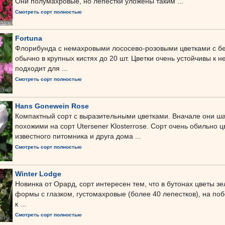
Они полумахровые, но лепестки уложены таким ...
Смотреть сорт полностью
Fortuna
Флорибунда с немахровыми лососево-розовыми цветками с б
обычно в крупных кистях до 20 шт. Цветки очень устойчивы к 
подходит для ...
Смотреть сорт полностью
Hans Gonewein Rose
Компактный сорт с выразительными цветками. Вначале они ш
похожими на сорт Utersener Klosterrose. Сорт очень обильно ц
известного питомника и друга дома ...
Смотреть сорт полностью
Winter Lodge
Новинка от Орард, сорт интересен тем, что в бутонах цветы з
формы с глазком, густомахровые (более 40 лепестков), на по
к ...
Смотреть сорт полностью