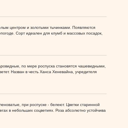
елым центром и золотыми тычинками. Появляются
непогоде. Сорт идеален для клумб и массовых посадок,
аровидные, по мере роспуска становятся чашевидными,
ветет. Назван в честь Ханса Хеневайна, учредителя
еленоватые, при роспуске - белеют. Цветки старинной
бегах в небольших соцветиях. Роза абсолютно устойчива