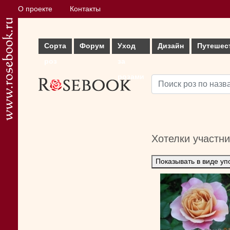
О проекте
Контакты
Сорта
Форум
Уход
Дизайн
Путешес
роз
за
розами
Хотелки участн
Показывать в виде уп