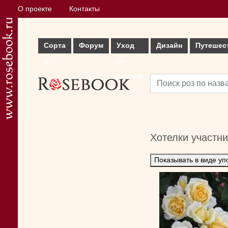
О проекте
Контакты
Сорта
Форум
Уход
Дизайн
Путешес
роз
за
розами
Хотелки участн
Показывать в виде уп